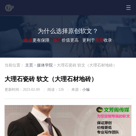
为什么选择原创软文？
收录
更有保障
推广
价值更高 更利于
百度
收录
当前位置：
主页
>
媒体学院
> 大理石瓷砖 软文（大理石材地砖）
大理石瓷砖 软文（大理石材地砖）
更新时间：2023-02-09
|
阅读：
126
|
来源：
小编