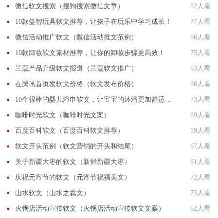
微信软文搜索（搜狗搜索微信文章）
82人看
10款益智玩具软文推荐，让孩子在玩乐中学习成长！
77人看
微信活动推广软文（微信活动推文范例）
66人看
10款卸妆软文素材推荐，让你的卸妆步骤更高效！
75人看
兰蔻产品升级软文报道（兰蔻软文推广）
63人看
在腾讯首页发软文价格（软文发布价格）
66人看
10个很棒的婴儿浴巾软文，让宝宝的沐浴更加舒适愉快！
73人看
咖啡时光软文（咖啡时光文案）
69人看
百度百科软文（百度百科软文推荐）
59人看
软文开头范例（软文营销的开头和结尾）
67人看
关于新疆大枣的软文（新鲜新疆大枣）
61人看
庆祝元宵节的软文（元宵节祝福美文）
72人看
山水软文（山水之毳文）
73人看
火锅店活动宣传软文（火锅店活动宣传软文文案）
62人看