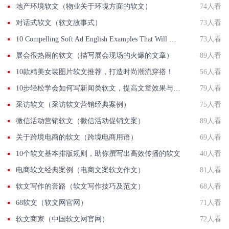
地产环境软文（物业关于环境方面的软文）
74人看
对话式软文（软文故事式）
73人看
10 Compelling Soft Ad English Examples That Will Make You Rethink Your Marketing Strategy
73人看
展会很热闹的软文（描写展会现场的火爆的文章）
89人看
10款精美女装图片软文推荐，打造时尚潮流穿搭！
56人看
10步轻松学会如何写新闻类软文，提高文章效果与转化率
79人看
采访软文（采访软文营销经典案例）
75人看
微信活动营销软文（微信活动促销文案）
89人看
关于跨境电商的软文（跨境电商用语）
69人看
10个软文基本排版规则，助你撰写出高效传播的软文
40人看
电商软文经典案例（电商文案软文作文）
81人看
软文写作的套路（软文写作技巧及范文）
68人看
68软文（软文网官网）
71人看
软文商家（中国软文网官网）
72人看