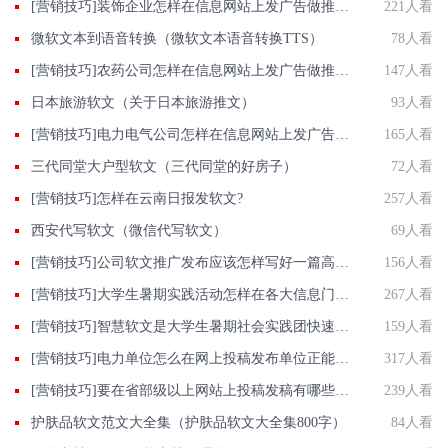
[营销技巧]装饰企业怎样在信息网站上发广告做推广提高产品知名度呢
221人看
微软文本到语音转换（微软文本语音转换TTS）
78人看
[营销技巧]农药公司怎样在信息网站上发广告做推广提高产品知名度呢
147人看
日本旅游软文（关于日本旅游推文）
93人看
[营销技巧]电力电气公司怎样在信息网站上发广告做推广提高产品知名度呢
165人看
三代同堂大户型软文（三代同堂的好房子）
72人看
[营销技巧]怎样在云南日报发软文?
257人看
西安代写软文（微信代写软文）
69人看
[营销技巧]公司软文推广发布应该怎样写好一篇高价值的文案
156人看
[营销技巧]大学生暑期实践活动怎样在各大信息门户网站发软文?
267人看
[营销技巧]智慧软文是大学生暑期社会实践团快速投稿发稿渠道
159人看
[营销技巧]电力单位怎么在网上投稿发布单位正能量推广稿件？
317人看
[营销技巧]要在省部级以上网站上投稿发稿有哪些渠道？
239人看
护肤品软文范文大全集（护肤品软文大全集800字）
84人看