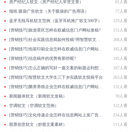
房产经纪人软文（房产经纪人辛苦文章）
61人看
报纸 眼袋广告软文（关于眼袋的广告用语）
77人看
蓝牙无线耳机软文范例（蓝牙耳机推广软文300字）
229人看
[营销技巧]旅游景区怎样在权威信息门户网站发稿?
151人看
[营销技巧]社会实践信息稿如何投稿?用智慧软文大学生社会实践投稿权威网站
268人看
[营销技巧]包装印刷企业怎样在权威信息门户网站发稿?
182人看
[营销技巧]信息稿件的优势有那些呢?
195人看
[营销技巧]怎么正确的写好一篇文案的标题达到想要的效果
167人看
[营销技巧]智慧软文大学生三下乡实践软文投稿平台
263人看
[营销技巧]菌类养殖企业怎样在权威信息门户网站发稿?
132人看
新闻媒体软文（新闻软文发稿）
70人看
空调软文（空调软文范例）
122人看
[营销技巧]文化传递企业怎样在信息网站上发广告做推广提高产品知名度呢
254人看
股票创意软文（炒股文案素材）
111人看