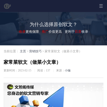
为什么选择原创软文？
收录
更有保障
推广
价值更高 更利于
百度
收录
当前位置：
主页
>
营销技巧
> 家常菜软文（做菜小文章）
家常菜软文（做菜小文章）
更新时间：2023-02-15
|
阅读：
137
|
来源：
小编