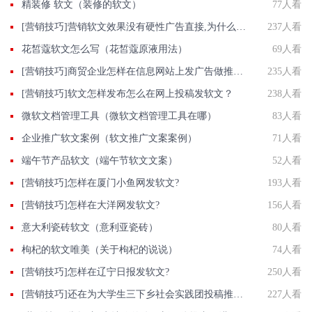
精装修 软文（装修的软文）
77人看
[营销技巧]营销软文效果没有硬性广告直接,为什么还有那么多人做?
237人看
花皙蔻软文怎么写（花皙蔻原液用法）
69人看
[营销技巧]商贸企业怎样在信息网站上发广告做推广提高产品知名度呢
235人看
[营销技巧]软文怎样发布怎么在网上投稿发软文？
238人看
微软文档管理工具（微软文档管理工具在哪）
83人看
企业推广软文案例（软文推广文案案例）
71人看
端午节产品软文（端午节软文文案）
52人看
[营销技巧]怎样在厦门小鱼网发软文?
193人看
[营销技巧]怎样在大洋网发软文?
156人看
意大利瓷砖软文（意利亚瓷砖）
80人看
枸杞的软文唯美（关于枸杞的说说）
74人看
[营销技巧]怎样在辽宁日报发软文?
250人看
[营销技巧]还在为大学生三下乡社会实践团投稿推广发愁吗?智慧软文喊你来投稿...
227人看