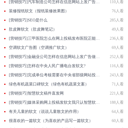
[营销技巧]汽车制造公司怎样在信息网站上发广告做推广提高产品知名度呢
110人看
装修报纸软文（报纸装修效果图）
76人看
[营销技巧]SEO是什么
285人看
肚皮舞软文（肚皮舞笔记）
49人看
[营销技巧]三甲医院怎么在网上投稿发布医院正能量推广稿件？
236人看
空调软文广告图（空调推广软文）
69人看
[营销技巧]金融业公司怎样在信息网站上发广告做推广提高产品知名度呢
252人看
[营销技巧]怎样在中央人民广播电台发软文?
116人看
[营销技巧]完成单位考核需要在中央省部级网站投稿发软文有什么高效的做法？
243人看
绿色有机蔬菜口碑软文（绿色有机蔬菜文案）
71人看
[营销技巧]智慧软文稿件直发网
221人看
[营销技巧]媒体采购网上投稿发软文我只认智慧软文直发网批发价发新闻收录好
188人看
有关儿童的软文（说说儿童散文的作用）
64人看
很喜欢的一篇软文（为喜欢的产品写一篇软文）
60人看