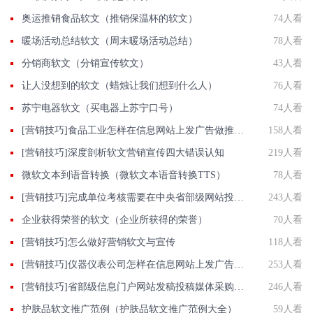
奥运推销食品软文（推销保温杯的软文）
74人看
暖场活动总结软文（周末暖场活动总结）
78人看
分销商软文（分销宣传软文）
43人看
让人没想到的软文（蜡烛让我们想到什么人）
76人看
苏宁电器软文（买电器上苏宁口号）
74人看
[营销技巧]食品工业怎样在信息网站上发广告做推广提高产品知名度呢
158人看
[营销技巧]深度剖析软文营销宣传四大错误认知
219人看
微软文本到语音转换（微软文本语音转换TTS）
78人看
[营销技巧]完成单位考核需要在中央省部级网站投稿发软文有什么高效的做法？
243人看
企业获得荣誉的软文（企业所获得的荣誉）
70人看
[营销技巧]怎么做好营销软文与宣传
118人看
[营销技巧]仪器仪表公司怎样在信息网站上发广告做推广提高产品知名度呢
253人看
[营销技巧]省部级信息门户网站发稿投稿媒体采购网站用智慧软文推广团队
246人看
护肤品软文推广范例（护肤品软文推广范例大全）
59人看