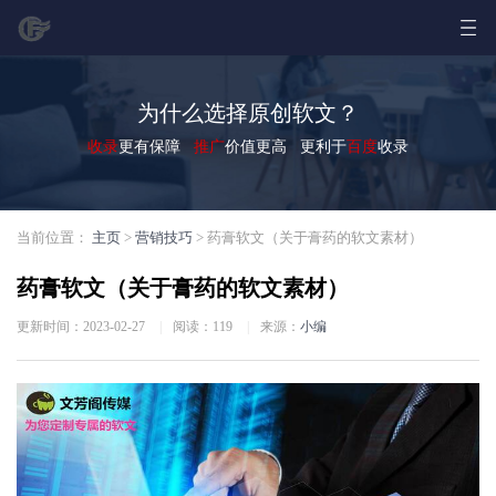
为什么选择原创软文？
收录
更有保障
推广
价值更高 更利于
百度
收录
当前位置：
主页
>
营销技巧
> 药膏软文（关于膏药的软文素材）
药膏软文（关于膏药的软文素材）
更新时间：2023-02-27
|
阅读：
119
|
来源：
小编