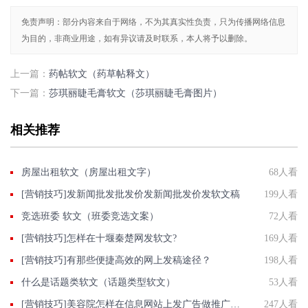
免责声明：部分内容来自于网络，不为其真实性负责，只为传播网络信息
为目的，非商业用途，如有异议请及时联系，本人将予以删除。
上一篇：
药帖软文（药草帖释文）
下一篇：
莎琪丽睫毛膏软文（莎琪丽睫毛膏图片）
相关推荐
房屋出租软文（房屋出租文字）
68人看
[营销技巧]发新闻批发批发价发新闻批发价发软文稿
199人看
竞选班委 软文（班委竞选文案）
72人看
[营销技巧]怎样在十堰秦楚网发软文?
169人看
[营销技巧]有那些便捷高效的网上发稿途径？
198人看
什么是话题类软文（话题类型软文）
53人看
[营销技巧]美容院怎样在信息网站上发广告做推广提高产品知名度呢
247人看