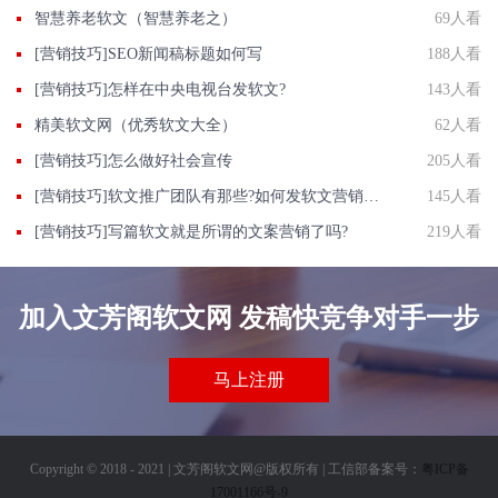
智慧养老软文（智慧养老之）
69人看
[营销技巧]SEO新闻稿标题如何写
188人看
[营销技巧]怎样在中央电视台发软文?
143人看
精美软文网（优秀软文大全）
62人看
[营销技巧]怎么做好社会宣传
205人看
[营销技巧]软文推广团队有那些?如何发软文营销才能达到最好效果?
145人看
[营销技巧]写篇软文就是所谓的文案营销了吗?
219人看
加入文芳阁软文网 发稿快竞争对手一步
马上注册
Copyright © 2018 - 2021 | 文芳阁软文网@版权所有 | 工信部备案号：
粤ICP备
17001166号-9