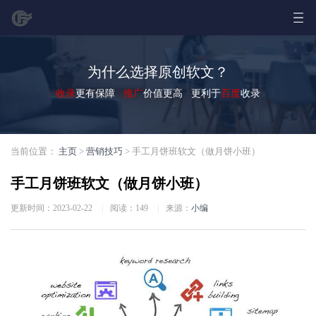
为什么选择原创软文？
收录
更有保障
推广
价值更高 更利于
百度
收录
当前位置：
主页
>
营销技巧
> 手工月饼班软文（做月饼小班）
手工月饼班软文（做月饼小班）
更新时间：2023-02-22
|
阅读：
149
|
来源：
小编