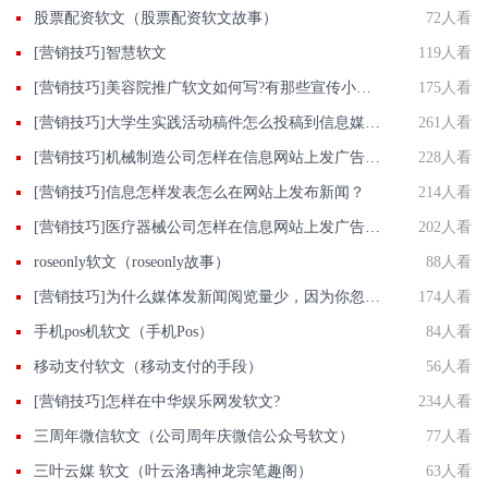
股票配资软文（股票配资软文故事）
72人看
[营销技巧]智慧软文
119人看
[营销技巧]美容院推广软文如何写?有那些宣传小心得
175人看
[营销技巧]大学生实践活动稿件怎么投稿到信息媒体上？
261人看
[营销技巧]机械制造公司怎样在信息网站上发广告做推广提高产品知名度呢
228人看
[营销技巧]信息怎样发表怎么在网站上发布新闻？
214人看
[营销技巧]医疗器械公司怎样在信息网站上发广告做推广提高产品知名度呢
202人看
roseonly软文（roseonly故事）
88人看
[营销技巧]为什么媒体发新闻阅览量少，因为你忽略了这些细节
174人看
手机pos机软文（手机Pos）
84人看
移动支付软文（移动支付的手段）
56人看
[营销技巧]怎样在中华娱乐网发软文?
234人看
三周年微信软文（公司周年庆微信公众号软文）
77人看
三叶云媒 软文（叶云洛璃神龙宗笔趣阁）
63人看