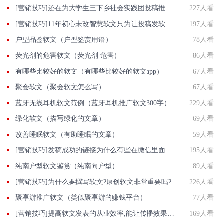
[营销技巧]还在为大学生三下乡社会实践团投稿推广发愁吗?智慧软文喊你来投稿...
227人看
[营销技巧]11年初心未改智慧软文只为让投稿发软文变简单
197人看
户型品鉴软文（户型鉴赏用语）
78人看
荧光剂的危害软文（荧光剂 危害）
86人看
有哪些比较好的软文（有哪些比较好的软文app）
67人看
聚会软文（聚会软文怎么写）
67人看
蓝牙无线耳机软文范例（蓝牙耳机推广软文300字）
229人看
绿化软文（描写绿化的文章）
69人看
改善睡眠软文（有助睡眠的文章）
59人看
[营销技巧]发稿成功的链接为什么有些在微信里面打不开？
195人看
纯南户型软文鉴赏（纯南向户型）
89人看
[营销技巧]为什么要撰写软文?原创软文非常重要吗?
226人看
聚享游推广软文（类似聚享游的赚钱平台）
77人看
[营销技巧]提高软文发表的从业效率,能让传播效果事半功倍
169人看