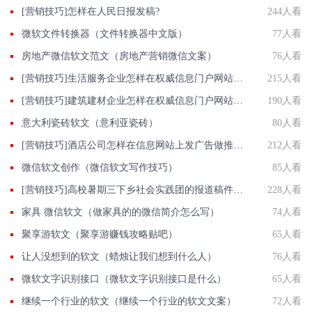
[营销技巧]怎样在人民日报发稿?
244人看
微软文件转换器（文件转换器中文版）
77人看
房地产微信软文范文（房地产营销微信文案）
76人看
[营销技巧]生活服务企业怎样在权威信息门户网站发稿?
215人看
[营销技巧]建筑建材企业怎样在权威信息门户网站发稿?
190人看
意大利瓷砖软文（意利亚瓷砖）
80人看
[营销技巧]酒店公司怎样在信息网站上发广告做推广提高产品知名度呢
212人看
微信软文创作（微信软文写作技巧）
85人看
[营销技巧]高校暑期三下乡社会实践团的报道稿件怎样发布？
228人看
家具 微信软文（做家具的的微信简介怎么写）
74人看
聚享游软文（聚享游赚钱攻略贴吧）
65人看
让人没想到的软文（蜡烛让我们想到什么人）
76人看
微软文字识别接口（微软文字识别接口是什么）
65人看
继续一个行业的软文（继续一个行业的软文文案）
72人看