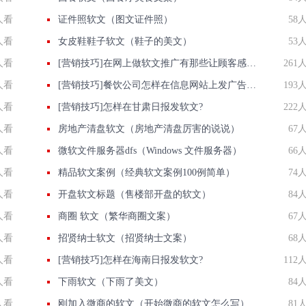
人看
证件照软文（图文证件照）
58
人看
女皮鞋鞋子软文（鞋子的美文）
53
人看
[营销技巧]在网上做软文推广有那些让顾客感到兴奋的特点?
261
人看
[营销技巧]餐饮公司怎样在信息网站上发广告做推广提高产品知名度呢
193
人看
[营销技巧]怎样在甘肃日报发软文?
222
人看
房地产清盘软文（房地产清盘厉害的说说）
67
人看
微软文件服务器dfs（Windows 文件服务器）
66
人看
精品软文案例（经典软文案例100例简单）
74
人看
开盘软文标题（售楼部开盘的软文）
84
人看
商圈 软文（繁华商圈文案）
67
人看
招贤纳士软文（招贤纳士文案）
68
人看
[营销技巧]怎样在海南日报发软文?
112
人看
下雨软文（下雨了美文）
84
人看
刚加入微商的软文（开始微商的软文怎么写）
81