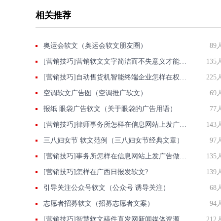
相关推荐
奥运会软文（奥运会软文朋友圈）
89
[营销技巧]营销软文文字简洁而不失意义才能出类拔萃
135
[营销技巧]自动售货机智能终端企业怎样在权威信息门户网站发稿?
225
空调软文广告图（空调推广软文）
69
报纸 眼袋广告软文（关于眼袋的广告用语）
77
[营销技巧]律师事务所怎样在信息网站上发广告做推广提高产品知名度呢
143
三八妇女节 软文范例（三八妇女节经典文章）
97
[营销技巧]事务所怎样在信息网站上发广告做推广提高产品知名度呢
135
[营销技巧]怎样在广西日报发软文?
139
引导关注公众号软文（公众号 诱导关注）
68
志愿者招募软文（招募志愿者文案）
94
[营销技巧]智慧软文稿件直发网新闻媒体资源提供商发布一篇也是批发价
212