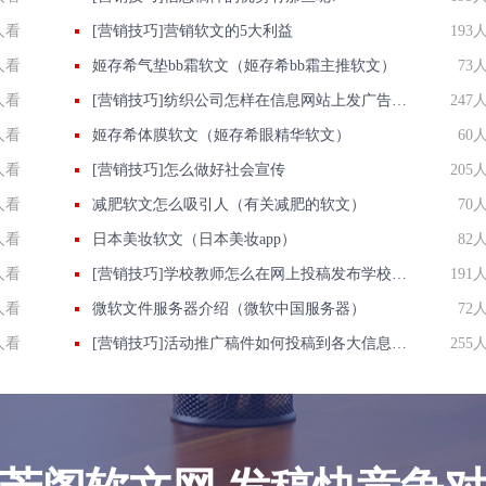
人看
[营销技巧]营销软文的5大利益
193
人看
姬存希气垫bb霜软文（姬存希bb霜主推软文）
73
人看
[营销技巧]纺织公司怎样在信息网站上发广告做推广提高产品知名度呢
247
人看
姬存希体膜软文（姬存希眼精华软文）
60
人看
[营销技巧]怎么做好社会宣传
205
人看
减肥软文怎么吸引人（有关减肥的软文）
70
人看
日本美妆软文（日本美妆app）
82
人看
[营销技巧]学校教师怎么在网上投稿发布学校正能量推广稿件？
191
人看
微软文件服务器介绍（微软中国服务器）
72
人看
[营销技巧]活动推广稿件如何投稿到各大信息门户网站上？
255