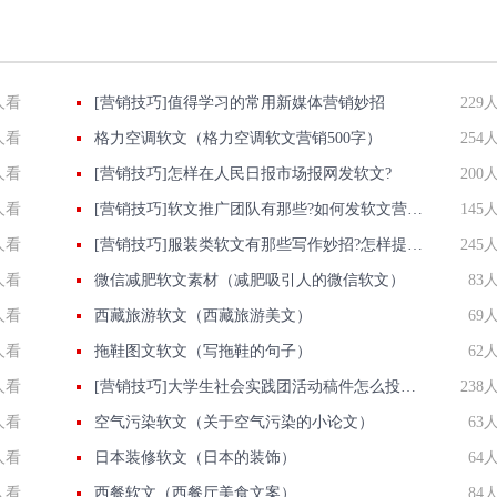
人看
[营销技巧]值得学习的常用新媒体营销妙招
229
人看
格力空调软文（格力空调软文营销500字）
254
人看
[营销技巧]怎样在人民日报市场报网发软文?
200
人看
[营销技巧]软文推广团队有那些?如何发软文营销才能达到最好效果?
145
人看
[营销技巧]服装类软文有那些写作妙招?怎样提高服装网站关键词排名
245
人看
微信减肥软文素材（减肥吸引人的微信软文）
83
人看
西藏旅游软文（西藏旅游美文）
69
人看
拖鞋图文软文（写拖鞋的句子）
62
人看
[营销技巧]大学生社会实践团活动稿件怎么投稿发布到信息网站上？
238
人看
空气污染软文（关于空气污染的小论文）
63
人看
日本装修软文（日本的装饰）
64
人看
西餐软文（西餐厅美食文案）
84