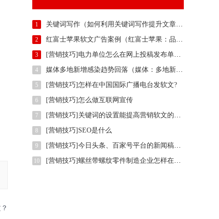
关键词写作（如何利用关键词写作提升文章吸引力）
1
红富士苹果软文广告案例（红富士苹果：品质与美味的完美结合）
2
[营销技巧]电力单位怎么在网上投稿发布单位正能量推广稿件？
3
媒体多地新增感染趋势回落（媒体：多地新增感染趋势回落）
4
[营销技巧]怎样在中国国际广播电台发软文?
5
[营销技巧]怎么做互联网宣传
6
[营销技巧]关键词的设置能提高营销软文的效果吗?
7
[营销技巧]SEO是什么
8
[营销技巧]今日头条、百家号平台的新闻稿标题关键词该怎么写？
9
[营销技巧]螺丝带螺纹零件制造企业怎样在权威信息门户网站发稿?
10
文？