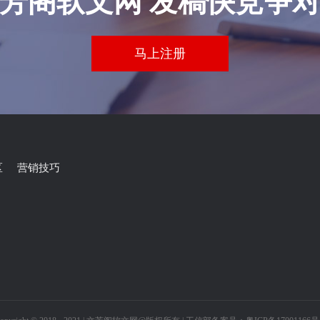
芳阁软文网 发稿快竞争
马上注册
区
营销技巧