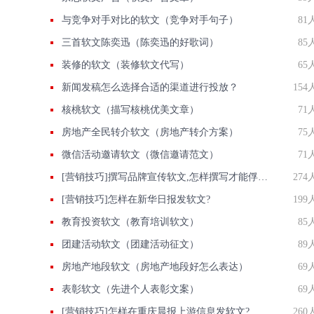
与竞争对手对比的软文（竞争对手句子）
81
三首软文陈奕迅（陈奕迅的好歌词）
85
装修的软文（装修软文代写）
65
新闻发稿怎么选择合适的渠道进行投放？
154
核桃软文（描写核桃优美文章）
71
房地产全民转介软文（房地产转介方案）
75
微信活动邀请软文（微信邀请范文）
71
[营销技巧]撰写品牌宣传软文,怎样撰写才能俘获顾客的心
274
[营销技巧]怎样在新华日报发软文?
199
教育投资软文（教育培训软文）
85
团建活动软文（团建活动征文）
89
房地产地段软文（房地产地段好怎么表达）
69
表彰软文（先进个人表彰文案）
69
[营销技巧]怎样在重庆晨报​上游信息发软文?
260