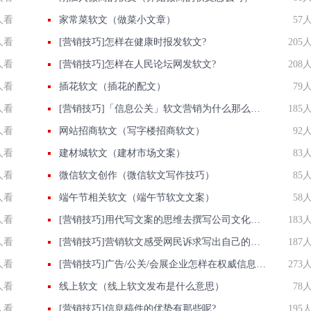
人看
家常菜软文（做菜小文章）
57
人看
[营销技巧]怎样在健康时报发软文?
205
人看
[营销技巧]怎样在人民论坛网发软文?
208
人看
插花软文（插花的配文）
79
人看
[营销技巧]「信息公关」软文营销为什么那么由公司青睐?信息的优点?
185
人看
网站招商软文（写字楼招商软文）
92
人看
建材城软文（建材市场文案）
83
人看
微信软文创作（微信软文写作技巧）
85
人看
端午节相关软文（端午节软文文案）
58
人看
[营销技巧]用代写文案的思维去撰写公司文化推广稿,效果立即有效
183
人看
[营销技巧]营销软文感受网民诉求写出自己的味道
187
人看
[营销技巧]广告/公关/会展企业怎样在权威信息门户网站发稿?
273
人看
线上软文（线上软文发布是什么意思）
78
人看
[营销技巧]信息稿件的优势有那些呢?
195