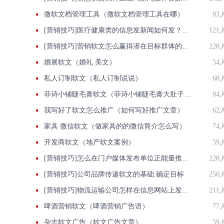
微软文档管理工具（微软文档管理工具在哪）
83
[营销技巧]医疗健康类的信息发新闻如何发？要注意什么？
121
[营销技巧]营销软文怎么赢得潜在目标群体的好感
228
婚展软文（婚礼 美文）
54
私人订制软文（私人订制说说）
68
菲诗小铺睫毛膏软文（菲诗小铺睫毛膏大肚子好用吗）
84
我写好了软文怎么推广（如何写好推广文章）
62
家具 微信软文（做家具的的微信简介怎么写）
74
开发商软文（地产软文案例）
59
[营销技巧]怎么在门户媒体发布单位正能量推广稿件
228
[营销技巧]公司品牌传递软文的基础:确定目标
256
[营销技巧]物流运输公司怎样在信息网站上发广告做推广提高产品知名度呢
211
啤酒营销软文（啤酒营销广告语）
77
杂志软文广告（软文广告文章）
59