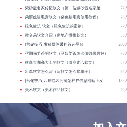
紫砂壶名家传记软文（第一位紫砂壶名家第一个留下名字的）
77
朵丽丝睫毛膏软文（朵色睫毛膏使用教程）
78
绿色建筑 软文（绿色建筑的案例）
77
微交易软文介绍（房地产微推软文）
53
[营销技巧]发稿媒体采购首选平台
200
孕期喝姜茶的软文（孕妇姜茶怎么做效果最好）
70
微商大咖高大上的软文（微商走心软文）
87
出单软文怎么写（写软文怎么接单子）
94
[营销技巧]印刷包装公司怎样在信息网站上发广告做推广提高产品知名度呢
138
美术软文（美术作品软文）
70