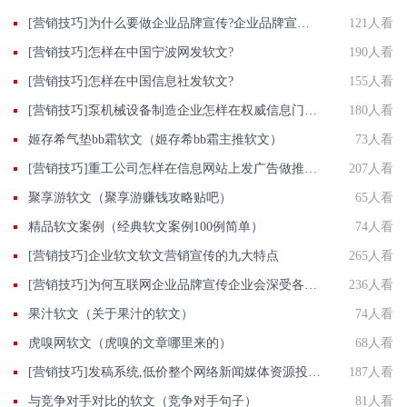
[营销技巧]为什么要做企业品牌宣传?企业品牌宣传有什么优点?
121人看
[营销技巧]怎样在中国宁波网发软文?
190人看
[营销技巧]怎样在中国信息社发软文?
155人看
[营销技巧]泵机械设备制造企业怎样在权威信息门户网站发稿?
180人看
姬存希气垫bb霜软文（姬存希bb霜主推软文）
73人看
[营销技巧]重工公司怎样在信息网站上发广告做推广提高产品知名度呢
207人看
聚享游软文（聚享游赚钱攻略贴吧）
65人看
精品软文案例（经典软文案例100例简单）
74人看
[营销技巧]企业软文软文营销宣传的九大特点
265人看
[营销技巧]为何互联网企业品牌宣传企业会深受各行各业公司着迷？
236人看
果汁软文（关于果汁的软文）
74人看
虎嗅网软文（虎嗅的文章哪里来的）
68人看
[营销技巧]发稿系统,低价整个网络新闻媒体资源投放就选智慧新闻平台
187人看
与竞争对手对比的软文（竞争对手句子）
81人看