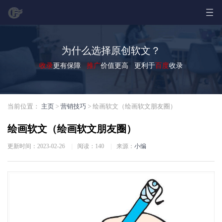
为什么选择原创软文？
收录
更有保障
推广
价值更高 更利于
百度
收录
当前位置：
主页
>
营销技巧
> 绘画软文（绘画软文朋友圈）
绘画软文（绘画软文朋友圈）
更新时间：2023-02-26
|
阅读：
140
|
来源：
小编