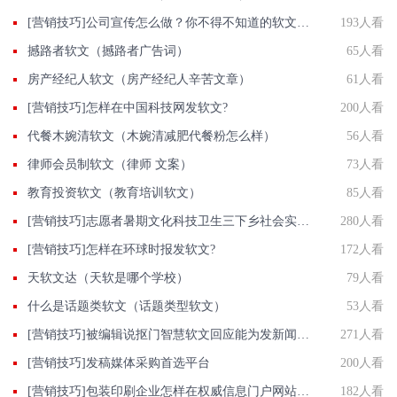
[营销技巧]公司宣传怎么做？你不得不知道的软文推广五个优势！
193人看
撼路者软文（撼路者广告词）
65人看
房产经纪人软文（房产经纪人辛苦文章）
61人看
[营销技巧]怎样在中国科技网发软文?
200人看
代餐木婉清软文（木婉清减肥代餐粉怎么样）
56人看
律师会员制软文（律师 文案）
73人看
教育投资软文（教育培训软文）
85人看
[营销技巧]志愿者暑期文化科技卫生三下乡社会实践活动投稿发新闻做法
280人看
[营销技巧]怎样在环球时报发软文?
172人看
天软文达（天软是哪个学校）
79人看
什么是话题类软文（话题类型软文）
53人看
[营销技巧]被编辑说抠门智慧软文回应能为发新闻用户省下一块是一块
271人看
[营销技巧]发稿媒体采购首选平台
200人看
[营销技巧]包装印刷企业怎样在权威信息门户网站发稿?
182人看