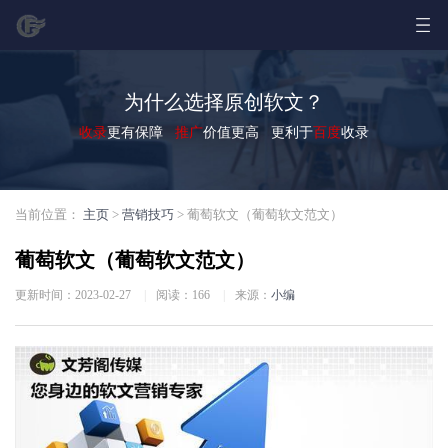
为什么选择原创软文？
收录
更有保障
推广
价值更高 更利于
百度
收录
当前位置：
主页
>
营销技巧
> 葡萄软文（葡萄软文范文）
葡萄软文（葡萄软文范文）
更新时间：2023-02-27
|
阅读：
166
|
来源：
小编