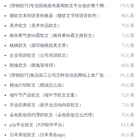
[营销技巧]专业投稿发布新闻软文平台低价整个网络新闻媒体资源投放选智慧软文
178人看
微软文本到语音转换器（微软文字转语音软件）
88人看
美术软文（美术作品软文）
70人看
姬存希气垫bb霜软文（姬存希bb霜主推软文）
73人看
核桃软文（描写核桃优美文章）
71人看
企业培训软文（公司培训软文）
65人看
朗逸软文（朗逸宣传词）
68人看
[营销技巧]食品加工公司怎样在信息网站上发广告做推广提高产品知名度呢
191人看
精油介绍软文（精油怎么说）
69人看
端午节产品软文（端午节软文文案）
52人看
开业庆典软文（新开业活动内容软文）
72人看
朵色彩妆招代理的软文（朵色彩妆怎么代理）
76人看
p2p平台软文（P2P软件平台）
61人看
日本美妆软文（日本美妆app）
82人看