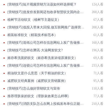
[营销技巧]短片视频营销方法该如何样选择呢？
124人看
[营销技巧]批发价发新闻还包收录智慧软文国内企业软文发布平台
200人看
植树节活动软文（植树节主题征文）
67人看
[营销技巧]低投入带来大回报,做互联网推广选择营销软文
208人看
精装标准软文（精装技术标范本）
61人看
[营销技巧]造纸公司怎样在信息网站上发广告做推广提高销量产品知名度呢
160人看
[营销技巧]怎样在腾讯·大渝网发软文?
196人看
姬存希洗面奶软文（姬存希洗发浓缩原液软文）
69人看
[营销技巧]连锁公司怎样在信息网站上发广告做推广提高产品知名度呢
233人看
精油软文是什么意思（关于精油的软文）
71人看
减肥软文经典案例（减肥软文营销案例）
95人看
[营销技巧]怎么做好营销软文与宣传
118人看
推荐理肤泉的软文（理肤泉效果怎么样啊）
77人看
[营销技巧]消防支队怎么在网上投稿发布单位正能量推广稿件？
210人看