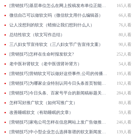
[营销技巧]基层单位怎么在网上投稿发布单位正能量推广稿件？
165人看
微信自己可以做软文吗（微信软文用什么编辑器）
66人看
让人没想到的软文（蜡烛让我们想到什么人）
76人看
总结性软文（软文写作总结）
80人看
三八妇女节宣传软文（三八妇女节广告宣传文案）
90人看
[营销技巧]怎样在生命时报发软文?
252人看
老中医补肾软文（老中医强肾补肾方）
54人看
[营销技巧]营销软文可以做好这些事件,公司的传播效果也能得到保证
195人看
[营销技巧]为哪家企业特别认同今日头条首页智能推荐
192人看
[营销技巧]今日头条、百家号平台的新闻稿标题关键词该怎么写？
284人看
怎样写好推广软文（如何写推广文）
80人看
改善睡眠软文（有助睡眠的文章）
59人看
[营销技巧]家电公司怎样在信息网站上发广告做推广提高产品知名度呢
246人看
[营销技巧]中小型企业怎么选择靠谱的软文新闻发布平台?
139人看