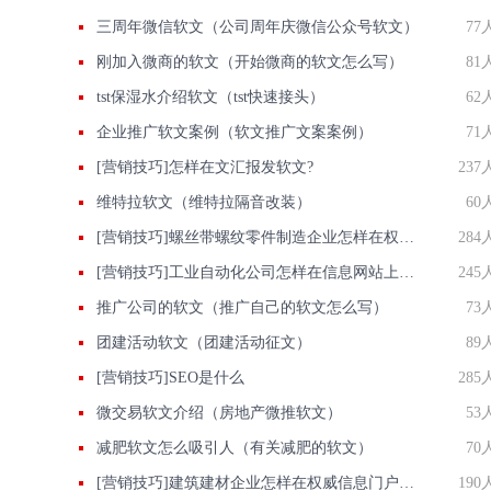
三周年微信软文（公司周年庆微信公众号软文）
77
刚加入微商的软文（开始微商的软文怎么写）
81
tst保湿水介绍软文（tst快速接头）
62
企业推广软文案例（软文推广文案案例）
71
[营销技巧]怎样在文汇报发软文?
237
维特拉软文（维特拉隔音改装）
60
[营销技巧]螺丝带螺纹零件制造企业怎样在权威信息门户网站发稿?
284
[营销技巧]工业自动化公司怎样在信息网站上发广告做推广提高产品知名度呢
245
推广公司的软文（推广自己的软文怎么写）
73
团建活动软文（团建活动征文）
89
[营销技巧]SEO是什么
285
微交易软文介绍（房地产微推软文）
53
减肥软文怎么吸引人（有关减肥的软文）
70
[营销技巧]建筑建材企业怎样在权威信息门户网站发稿?
190