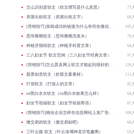
怎么识别是软文（软文撰写是什么意思）
73
房屋出租软文（房屋出租文字）
68
[营销技巧]发稿成功的链接为什么有些在微信里面打不开？
195
思埠雅顺软文（思埠雅顺洗发水）
70
种植牙报纸软文（种植牙科普文章）
64
三八妇女节 软文范例（三八妇女节经典文章）
97
[营销技巧]怎么普及网上软文才能起到很好的推广作用。
126
股票创意软文（炒股文案素材）
111
打假软文（打假人的文章）
82
tst黑白水水软文（tst黑白水效果怎么样）
64
妇女节祝福软文（妇女节祝福寄语）
87
[营销技巧]物业企业怎样在信息网站上发广告做推广提高产品知名度呢
108
微交易的软文（微交易贴吧）
60
三叶云媒 软文（叶云洛璃神龙宗笔趣阁）
63