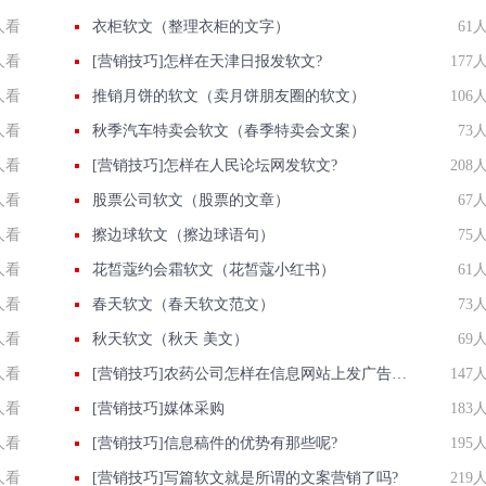
人看
衣柜软文（整理衣柜的文字）
61
人看
[营销技巧]怎样在天津日报发软文?
177
人看
推销月饼的软文（卖月饼朋友圈的软文）
106
人看
秋季汽车特卖会软文（春季特卖会文案）
73
人看
[营销技巧]怎样在人民论坛网发软文?
208
人看
股票公司软文（股票的文章）
67
人看
擦边球软文（擦边球语句）
75
人看
花皙蔻约会霜软文（花皙蔻小红书）
61
人看
春天软文（春天软文范文）
73
人看
秋天软文（秋天 美文）
69
人看
[营销技巧]农药公司怎样在信息网站上发广告做推广提高产品知名度呢
147
人看
[营销技巧]媒体采购
183
人看
[营销技巧]信息稿件的优势有那些呢?
195
人看
[营销技巧]写篇软文就是所谓的文案营销了吗?
219