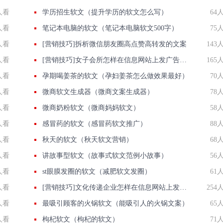
人看
学历招生软文（提升学历的软文怎么写）
64
人看
笔记本电脑的软文（笔记本电脑软文500字）
75
人看
[营销技巧]拆析微信朋友圈高点赞高转发的文案
143
人看
[营销技巧]女子会所怎样在信息网站上发广告做推广提高产品知名度呢
165
人看
孕期喝姜茶的软文（孕妇姜茶怎么做效果最好）
70
人看
微商软文生成器（微商文案生成器）
78
人看
微商奶粉软文（微商妈妈软文）
58
人看
感冒药的软文（感冒药软文推广）
88
人看
秋天的软文（秋天软文营销）
68
人看
讲故事型软文（故事式软文范例小故事）
56
人看
st眼膜发圈的软文（减肥软文发圈）
61
人看
[营销技巧]文化传递企业怎样在信息网站上发广告做推广提高产品知名度呢
254
人看
最吸引顾客的火锅软文（能吸引人的火锅文案）
65
人看
枸杞软文（枸杞的软文）
71