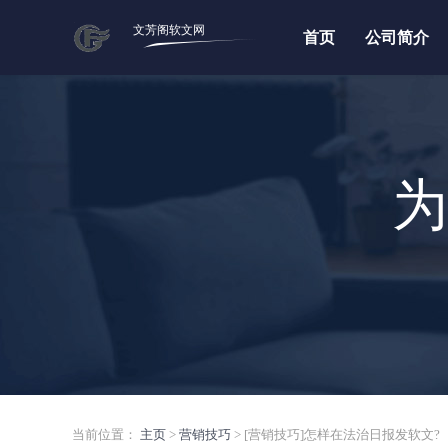
文芳阁软文网
首页
公司简介
为
当前位置：
主页
>
营销技巧
> [营销技巧]怎样在法治日报发软文?