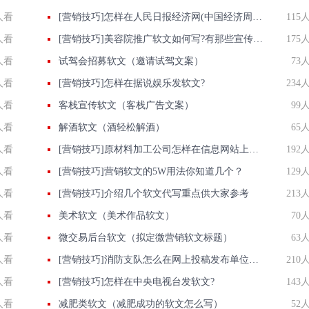
人看
[营销技巧]怎样在人民日报经济网(中国经济周刊)发软文?
115
人看
[营销技巧]美容院推广软文如何写?有那些宣传小心得
175
人看
试驾会招募软文（邀请试驾文案）
73
人看
[营销技巧]怎样在据说娱乐发软文?
234
人看
客栈宣传软文（客栈广告文案）
99
人看
解酒软文（酒轻松解酒）
65
人看
[营销技巧]原材料加工公司怎样在信息网站上发广告做推广提高产品知名度呢
192
人看
[营销技巧]营销软文的5W用法你知道几个？
129
人看
[营销技巧]介绍几个软文代写重点供大家参考
213
人看
美术软文（美术作品软文）
70
人看
微交易后台软文（拟定微营销软文标题）
63
人看
[营销技巧]消防支队怎么在网上投稿发布单位正能量推广稿件？
210
人看
[营销技巧]怎样在中央电视台发软文?
143
人看
减肥类软文（减肥成功的软文怎么写）
52