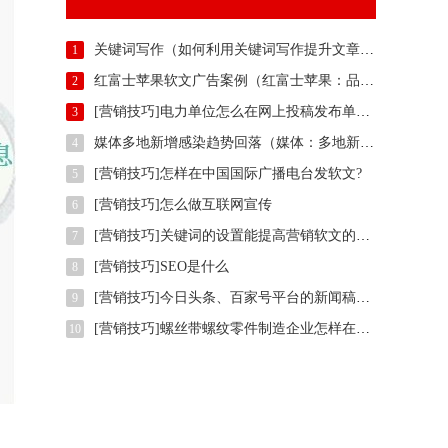
关键词写作（如何利用关键词写作提升文章吸引力）
1
红富士苹果软文广告案例（红富士苹果：品质与美味的完美结合）
2
[营销技巧]电力单位怎么在网上投稿发布单位正能量推广稿件？
3
媒体多地新增感染趋势回落（媒体：多地新增感染趋势回落）
4
[营销技巧]怎样在中国国际广播电台发软文?
5
[营销技巧]怎么做互联网宣传
6
[营销技巧]关键词的设置能提高营销软文的效果吗?
7
[营销技巧]SEO是什么
8
[营销技巧]今日头条、百家号平台的新闻稿标题关键词该怎么写？
9
[营销技巧]螺丝带螺纹零件制造企业怎样在权威信息门户网站发稿?
10