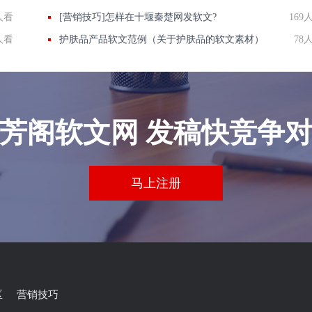
人看
[营销技巧]怎样在十堰秦楚网发软文?
169
人看
护肤品产品软文范例（关于护肤品的软文素材）
78
芳阁软文网 发稿快竞争
马上注册
区
营销技巧