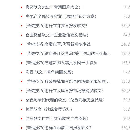
膏药软文大全（膏药图片大全）
50
房地产全民转介软文（房地产转介方案）
75
[营销技巧]怎样在甘肃日报发软文?
222
企业微信软文（企业微信软文管理）
84
[营销技巧]文案代写,代写新闻多少钱
246
[营销技巧]信息是什么意思?关于信息的三个基本特征
195
[营销技巧]智慧新闻发稿批发网一手资源
165
商圈 软文（繁华商圈文案）
67
[营销技巧]服装领域如何结合网络做？服装营销软文如何写?
138
[营销技巧]怎样在人民日报市场报网发软文?
200
朵色彩妆招代理的软文（朵色彩妆怎么代理）
76
续保软文（续保文案策划）
65
红酒软文广告（红酒软文广告图片）
90
[营销技巧]怎样在内蒙古日报发软文?
220