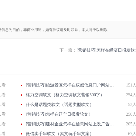
络信息为目的，非商业用途，如有异议请及时联系，本人将予以删除。
下一篇：
[营销技巧]怎样在经济日报发软
人看
[营销技巧]旅游景区怎样在权威信息门户网站发稿?
151
人看
格力空调软文（格力空调软文营销500字）
254
人看
什么是话题类软文（话题类型软文）
53
人看
[营销技巧]怎样在辽宁日报发软文?
250
人看
[营销技巧]建材企业怎样在信息网站上发广告做推广提高产品知名度呢
205
人看
微信卖手串软文（卖文玩手串文案）
67