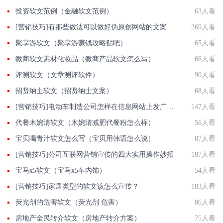
投资软文范例（金融软文范例）
63人看
[营销技巧]有那些做法可以做好伪原创网站的文案
269人看
聚享游软文（聚享游赚钱攻略贴吧）
65人看
微商软文素材化妆品（微商产品软文怎么写）
66人看
评测软文（文章测评软件）
90人看
招贤纳士软文（招贤纳士文案）
68人看
[营销技巧]电动车制造公司怎样在信息网站上发广告做推广提高产品知名度呢
147人看
代餐木婉清软文（木婉清减肥代餐粉怎么样）
56人看
宝贝喝青汁软文怎么写（宝贝用韩语怎么说）
87人看
[营销技巧]公司互联网营销宣传的四大实用操作妙招
187人看
宝马x5软文（宝马x5车内饰）
54人看
[营销技巧]​家居类型的软文该怎么宣传？
183人看
荧光剂的危害软文（荧光剂 危害）
86人看
房地产全民转介软文（房地产转介方案）
75人看