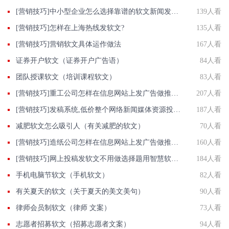
[营销技巧]中小型企业怎么选择靠谱的软文新闻发布平台?
139人看
[营销技巧]怎样在上海热线发软文?
135人看
[营销技巧]营销软文具体运作做法
167人看
证券开户软文（证券开户广告语）
84人看
团队授课软文（培训课程软文）
83人看
[营销技巧]重工公司怎样在信息网站上发广告做推广提高产品知名度呢
207人看
[营销技巧]发稿系统,低价整个网络新闻媒体资源投放就选智慧新闻平台
187人看
减肥软文怎么吸引人（有关减肥的软文）
70人看
[营销技巧]造纸公司怎样在信息网站上发广告做推广提高销量产品知名度呢
160人看
[营销技巧]网上投稿发软文不用做选择题用智慧软文准没错
184人看
手机电脑节软文（手机软文）
82人看
有关夏天的软文（关于夏天的美文美句）
90人看
律师会员制软文（律师 文案）
73人看
志愿者招募软文（招募志愿者文案）
94人看