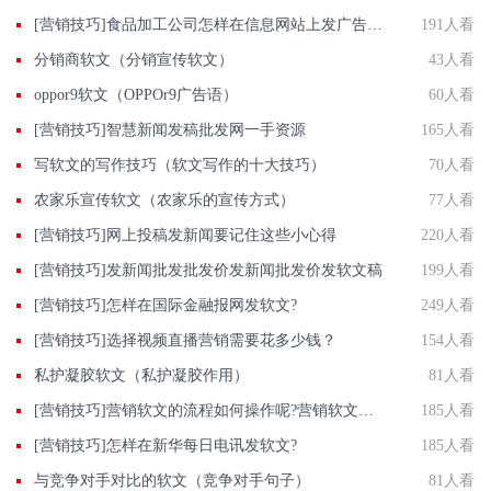
[营销技巧]食品加工公司怎样在信息网站上发广告做推广提高产品知名度呢
191人看
分销商软文（分销宣传软文）
43人看
oppor9软文（OPPOr9广告语）
60人看
[营销技巧]智慧新闻发稿批发网一手资源
165人看
写软文的写作技巧（软文写作的十大技巧）
70人看
农家乐宣传软文（农家乐的宣传方式）
77人看
[营销技巧]网上投稿发新闻要记住这些小心得
220人看
[营销技巧]发新闻批发批发价发新闻批发价发软文稿
199人看
[营销技巧]怎样在​国际金融报网发软文?
249人看
[营销技巧]选择视频直播营销需要花多少钱？
154人看
私护凝胶软文（私护凝胶作用）
81人看
[营销技巧]营销软文的流程如何操作呢?营销软文的流程/步骤
185人看
[营销技巧]怎样在新华每日电讯发软文?
185人看
与竞争对手对比的软文（竞争对手句子）
81人看