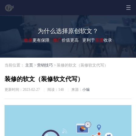
为什么选择原创软文？
收录
更有保障
推广
价值更高 更利于
百度
收录
当前位置：
主页
>
营销技巧
> 装修的软文（装修软文代写）
装修的软文（装修软文代写）
更新时间：2023-02-27
|
阅读：
148
|
来源：
小编