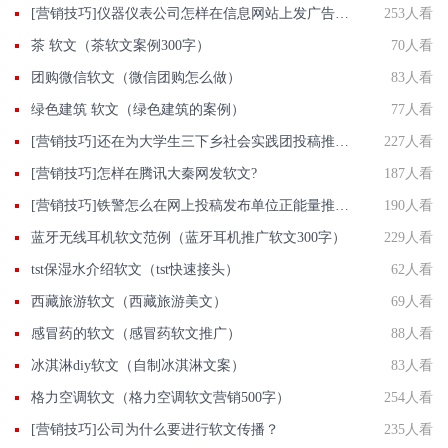
[营销技巧]仪器仪表公司怎样在信息网站上发广告做推广提高产品知名度呢
253人看
茶 软文（茶软文案例300字）
70人看
团购微信软文（微信团购怎么做）
83人看
绿色建筑 软文（绿色建筑的案例）
77人看
[营销技巧]还在为大学生三下乡社会实践团投稿推广发愁吗?智慧软文喊你来投稿...
227人看
[营销技巧]怎样在腾讯大秦网发软文?
187人看
[营销技巧]铁警怎么在网上投稿发布单位正能量推广稿件？
190人看
蓝牙无线耳机软文范例（蓝牙耳机推广软文300字）
229人看
tst保湿水介绍软文（tst快速接头）
62人看
西藏旅游软文（西藏旅游美文）
69人看
感冒药的软文（感冒药软文推广）
88人看
冰淇淋diy软文（自制冰淇淋文案）
83人看
格力空调软文（格力空调软文营销500字）
254人看
[营销技巧]公司为什么要进行软文传播？
235人看