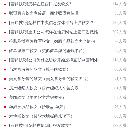
[营销技巧]怎样在江西日报发软文?
114人看
联盟商会软文宣传语（商业联盟宣传语）
55人看
[营销技巧]怎样在中央信息媒体平台上发软文？
182人看
[营销技巧]重工公司怎样在信息网站上发广告做推广提高产品知名度呢
207人看
护肤品微商怎样写软文（微商产品软文大全短句）
77人看
聚享游推广软文（类似聚享游的赚钱平台）
77人看
[营销技巧]公司为什么纷纷开始选择互联网营销外包？
114人看
与木梳有关的软文（梳子的软文）
86人看
美女拿牙膏的软文（美女拿牙膏的软文图片）
71人看
房产经纪人软文（房产经纪人辛苦文章）
61人看
美团软文（美团软文营销案例）
87人看
孕妇护肤品软文（护肤品 孕妇）
76人看
木地板软文（装软木地板的来说下）
66人看
[营销技巧]怎样在新华日报发软文?
199人看