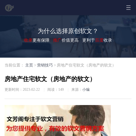
为什么选择原创软文？
收录
更有保障
推广
价值更高 更利于
百度
收录
当前位置：
主页
>
营销技巧
> 房地产住宅软文（房地产的软文）
房地产住宅软文（房地产的软文）
更新时间：2023-02-22
|
阅读：
149
|
来源：
小编