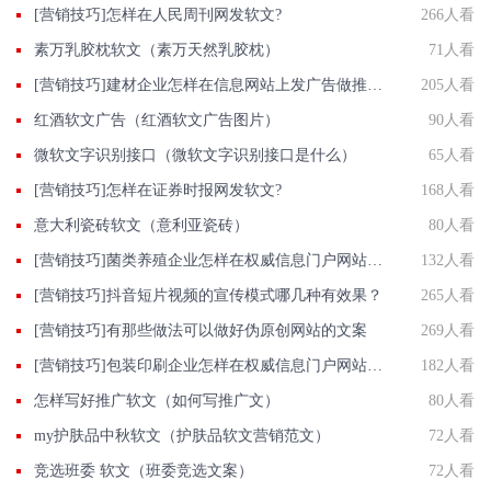
[营销技巧]怎样在人民周刊网发软文?
266人看
素万乳胶枕软文（素万天然乳胶枕）
71人看
[营销技巧]建材企业怎样在信息网站上发广告做推广提高产品知名度呢
205人看
红酒软文广告（红酒软文广告图片）
90人看
微软文字识别接口（微软文字识别接口是什么）
65人看
[营销技巧]怎样在证券时报网发软文?
168人看
意大利瓷砖软文（意利亚瓷砖）
80人看
[营销技巧]菌类养殖企业怎样在权威信息门户网站发稿?
132人看
[营销技巧]抖音短片视频的宣传模式哪几种有效果？
265人看
[营销技巧]有那些做法可以做好伪原创网站的文案
269人看
[营销技巧]包装印刷企业怎样在权威信息门户网站发稿?
182人看
怎样写好推广软文（如何写推广文）
80人看
my护肤品中秋软文（护肤品软文营销范文）
72人看
竞选班委 软文（班委竞选文案）
72人看