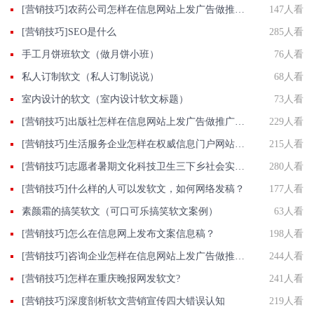
[营销技巧]农药公司怎样在信息网站上发广告做推广提高产品知名度呢
147人看
[营销技巧]SEO是什么
285人看
手工月饼班软文（做月饼小班）
76人看
私人订制软文（私人订制说说）
68人看
室内设计的软文（室内设计软文标题）
73人看
[营销技巧]出版社怎样在信息网站上发广告做推广提高产品知名度呢
229人看
[营销技巧]生活服务企业怎样在权威信息门户网站发稿?
215人看
[营销技巧]志愿者暑期文化科技卫生三下乡社会实践活动投稿发新闻做法
280人看
[营销技巧]什么样的人可以发软文，如何网络发稿？
177人看
素颜霜的搞笑软文（可口可乐搞笑软文案例）
63人看
[营销技巧]怎么在信息网上发布文案信息稿？
198人看
[营销技巧]咨询企业怎样在信息网站上发广告做推广提高产品知名度呢
244人看
[营销技巧]怎样在重庆晚报网发软文?
241人看
[营销技巧]深度剖析软文营销宣传四大错误认知
219人看