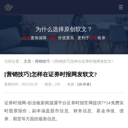
为什么选择原创软文？
收录
更有保障
推广
价值更高 更利于
百度
收录
当前位置：
主页
>
营销技巧
> [营销技巧]怎样在证券时报网发软文?
[营销技巧]怎样在证券时报网发软文?
更新时间：2023-03-29
|
阅读：
250
|
来源：
[db:作者]
证券时报网-创业板新闻披露平台证券时报官网提供7*24免费实
时股票报价，副本涵盖股市信息、财务信息、基金净值、债
券、期货等方面的最新信息。