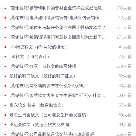
[营销技巧]钢管钢制作的管材企业怎样在权威信息门户网站发稿?
233人看
[营销技巧]电商如何做营销宣传?电商宣传营销模式都有那些?
212人看
[营销技巧]单位有考核任务怎么在网上投稿发软文？
211人看
[营销技巧]被编辑说抠门智慧软文回应能为发新闻用户省下一块是一块
271人看
p2p网贷软文（p2p网贷的概念）
41人看
loft软文（loft的设计）
74人看
[营销技巧]分享一点软文的编写妙招
219人看
最好的我们软文（最好的我们征文）
82人看
[营销技巧]网络新闻发布在什么平台好呢?
233人看
[营销技巧]智慧软文大中专学生暑期“三下乡”社会实践活动投稿发稿平台
203人看
京东软文 纹身（纹身贴软文）
67人看
老总生日会软文（公司老总生日会发言稿）
59人看
奥运会软文（奥运会软文朋友圈）
89人看
[营销技巧]公司品牌传递软文的基础:确定目标
256人看