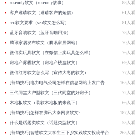
roseonly软文（roseonly故事）
88人看
客户邀请软文（邀请客户的短信）
61人看
seo软文要求（seo软文怎么写）
81人看
蓝牙音响软文（蓝牙音响用法）
78人看
腾讯家居发布软文（腾讯家居网站）
70人看
微信卖玩具软文（在微信上卖玩具怎么样）
76人看
房地产雾霾软文（房地产楼盘软文）
69人看
微信红枣软文怎么写（宣传大枣的软文）
77人看
[营销技巧]电力电气公司怎样在信息网站上发广告做推广提高产品知名度呢
165人看
三代同堂大户型软文（三代同堂的好房子）
72人看
木地板软文（装软木地板的来说下）
66人看
[营销技巧]怎样在腾讯大秦网发软文?
187人看
什么是话题类软文（话题类型软文）
53人看
[营销技巧]智慧软文大学生三下乡实践软文投稿平台
263人看