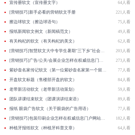
宣传册软文（宣传册文字）
64人看
[营销技巧]新手必看的营销软文手册
221人看
擦边球软文（擦边球语句）
75人看
报纸新闻软文例文（新闻稿范文）
49人看
有关枸杞的软文（有关枸杞的美文）
62人看
[营销技巧]智慧软文大中专学生暑期“三下乡”社会实践活动投稿发稿平台
203人看
[营销技巧]广告/公关/会展企业怎样在权威信息门户网站发稿?
273人看
紫砂壶名家传记软文（第一位紫砂壶名家第一个留下名字的）
77人看
开盘软文标题（售楼部开盘的软文）
84人看
老带新活动软文（老带新活动策划）
59人看
团队讲课结束软文（团课演讲结束语）
89人看
报纸 眼袋广告软文（关于眼袋的广告用语）
77人看
[营销技巧]包装印刷企业怎样在权威信息门户网站发稿?
182人看
种植牙报纸软文（种植牙科普文章）
64人看