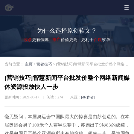
为什么选择原创软文？
收录
更有保障
推广
价值更高 更利于
百度
收录
当前位置：
主页
>
营销技巧
> [营销技巧]智慧新闻平台批发价整个网络新闻媒体资源投放快人一步
[营销技巧]智慧新闻平台批发价整个网络新闻媒
体资源投放快人一步
更新时间：2021-08-17
|
阅读：
274
|
来源：
[db:作者]
毫无疑问，本届奥运会中国队最大的惊喜是由苏创造的。在本
届奥运会男子100米个人赛半决赛中，苏跑出了9秒83的成绩，
这是中国乃至整个亚洲前所未有的突破。领先一步，是为国争