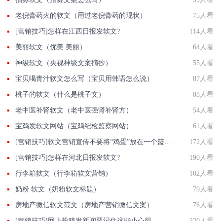
老倪膏药火的软文（用过老倪膏药的现状）
75人看
[营销技巧]怎样在江西日报发软文?
114人看
美丽软文（优美 美丽）
64人看
神级软文（央视神级文案摘抄）
55人看
宝贝喝青汁软文怎么写（宝贝用韩语怎么说）
87人看
桃子的软文（什么是桃子文）
88人看
老中医补肾软文（老中医强肾补肾方）
54人看
宝鸡发软文网站（宝鸡纪检监察网站）
61人看
[营销技巧]软文营销宣传不要将“鸡蛋”放在一个篮子里
172人看
[营销技巧]怎样在河北日报发软文?
190人看
行李箱软文（行李箱软文营销）
102人看
奶粉 软文（奶粉软文标题）
79人看
房地产微信软文范文（房地产营销微信文案）
76人看
[营销技巧]网上投稿发新闻要记住这些小心得
220人看