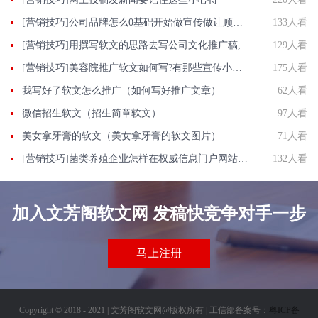
[营销技巧]公司品牌怎么0基础开始做宣传做让顾客信任的口碑企业品牌
133人看
[营销技巧]用撰写软文的思路去写公司文化推广稿,效果立即有效
129人看
[营销技巧]美容院推广软文如何写?有那些宣传小心得
175人看
我写好了软文怎么推广（如何写好推广文章）
62人看
微信招生软文（招生简章软文）
97人看
美女拿牙膏的软文（美女拿牙膏的软文图片）
71人看
[营销技巧]菌类养殖企业怎样在权威信息门户网站发稿?
132人看
加入文芳阁软文网 发稿快竞争对手一步
马上注册
Copyright © 2018 - 2021 | 文芳阁软文网@版权所有 | 工信部备案号：
粤ICP备