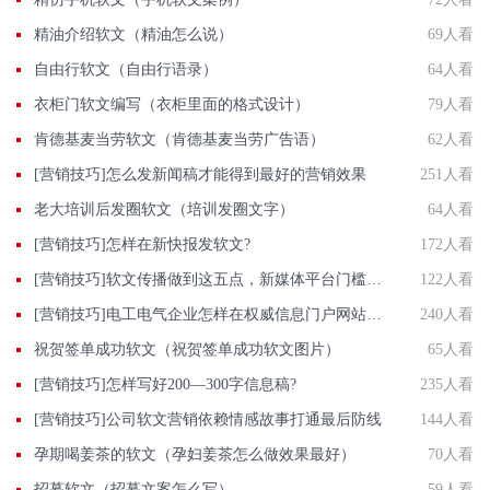
精油介绍软文（精油怎么说）
69人看
自由行软文（自由行语录）
64人看
衣柜门软文编写（衣柜里面的格式设计）
79人看
肯德基麦当劳软文（肯德基麦当劳广告语）
62人看
[营销技巧]怎么发新闻稿才能得到最好的营销效果
251人看
老大培训后发圈软文（培训发圈文字）
64人看
[营销技巧]怎样在新快报发软文?
172人看
[营销技巧]软文传播做到这五点，新媒体平台门槛抬高成机遇
122人看
[营销技巧]电工电气企业怎样在权威信息门户网站发稿?
240人看
祝贺签单成功软文（祝贺签单成功软文图片）
65人看
[营销技巧]怎样写好200—300字信息稿?
235人看
[营销技巧]公司软文营销依赖情感故事打通最后防线
144人看
孕期喝姜茶的软文（孕妇姜茶怎么做效果最好）
70人看
招募软文（招募文案怎么写）
59人看