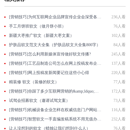
[营销技巧]为何互联网企业品牌宣传企业会深受各行各业公司着迷？
236人看
手工月饼班软文（做月饼小班）
76人看
新疆大枣推广软文（新疆大枣文案）
102人看
护肤品软文范文大全集（护肤品软文大全集800字）
84人看
[营销技巧]怎么利用新媒体宣传做好软文传播?
245人看
[营销技巧]工艺品制造公司怎么在网上投稿发布企业正能量推广稿件？
137人看
[营销技巧]网上投稿发新闻要记住这些小心得
220人看
精装修 软文（装修的软文）
77人看
[营销技巧]你踩了多少互联网营销的&amp;ldquo;雷区&amp;rdquo;。
172人看
试驾会招募软文（邀请试驾文案）
73人看
[营销技巧]机械设备企业怎样在权威信息门户网站发稿?
116人看
[营销技巧]智慧软文一手直编发稿系统不用充值办代理花钱买会员批发价发新闻
232人看
让人没想到的软文（蜡烛让我们想到什么人）
76人看