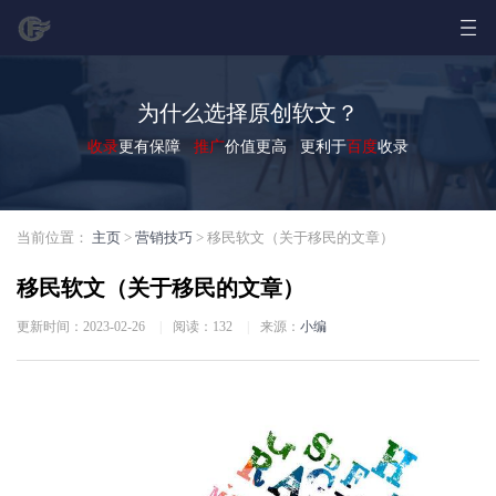
为什么选择原创软文？
收录
更有保障
推广
价值更高 更利于
百度
收录
当前位置：
主页
>
营销技巧
> 移民软文（关于移民的文章）
移民软文（关于移民的文章）
更新时间：2023-02-26
|
阅读：
132
|
来源：
小编