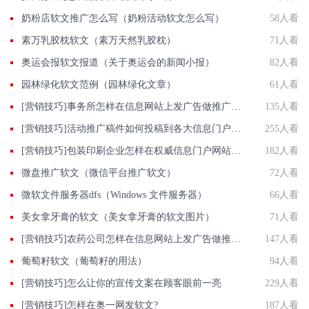
奶粉店软文推广怎么写（奶粉活动软文怎么写）
58人看
素万乳胶枕软文（素万天然乳胶枕）
71人看
奥运会报软文报道（关于奥运会的新闻小报）
82人看
园林绿化软文范例（园林绿化文章）
61人看
[营销技巧]事务所怎样在信息网站上发广告做推广提高产品知名度呢
135人看
[营销技巧]活动推广稿件如何投稿到各大信息门户网站上？
255人看
[营销技巧]包装印刷企业怎样在权威信息门户网站发稿?
182人看
微盘推广软文（微信平台推广软文）
72人看
微软文件服务器dfs（Windows 文件服务器）
66人看
美女拿牙膏的软文（美女拿牙膏的软文图片）
71人看
[营销技巧]农药公司怎样在信息网站上发广告做推广提高产品知名度呢
147人看
葡萄籽软文（葡萄籽的用法）
94人看
[营销技巧]怎么让你的宣传文案在顾客眼前一亮
229人看
[营销技巧]怎样在奥一网发软文?
187人看