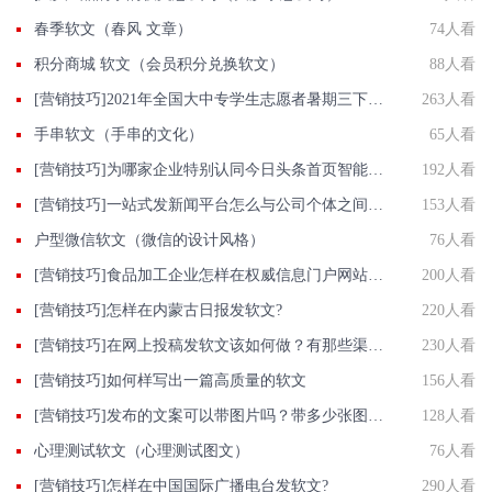
春季软文（春风 文章）
74人看
积分商城 软文（会员积分兑换软文）
88人看
[营销技巧]2021年全国大中专学生志愿者暑期三下乡社会实践活动投稿指南
263人看
手串软文（手串的文化）
65人看
[营销技巧]为哪家企业特别认同今日头条首页智能推荐
192人看
[营销技巧]一站式发新闻平台怎么与公司个体之间树立信任？
153人看
户型微信软文（微信的设计风格）
76人看
[营销技巧]食品加工企业怎样在权威信息门户网站发稿?
200人看
[营销技巧]怎样在内蒙古日报发软文?
220人看
[营销技巧]在网上投稿发软文该如何做？有那些渠道和做法？
230人看
[营销技巧]如何样写出一篇高质量的软文
156人看
[营销技巧]​发布的文案可以带图片吗？带多少张图片较好？
128人看
心理测试软文（心理测试图文）
76人看
[营销技巧]怎样在中国国际广播电台发软文?
290人看