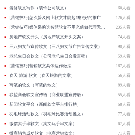
装修软文写作（装饰公司软文）
60人看
[营销技巧]怎么普及网上软文才能起到很好的推广作用。
126人看
[营销技巧]媒体采购选智慧软文不用充值做代理无需花钱办会员充值无门槛
235人看
房地产软文开头（房地产软文开头文案）
74人看
三八妇女节宣传软文（三八妇女节广告宣传文案）
90人看
老总生日会软文（公司老总生日会发言稿）
59人看
[营销技巧]营销软文具体运作做法
167人看
春天 旅游 软文（春天旅游的文章）
56人看
写笔的软文（写笔的散文）
89人看
联盟商会软文宣传语（商业联盟宣传语）
55人看
新闻软文平台（新闻软文平台排行榜）
68人看
羽毛球活动软文（羽毛球比赛活动推文）
77人看
微信卖手串软文（卖文玩手串文案）
67人看
微商销售成功软文（电商营销软文）
71人看