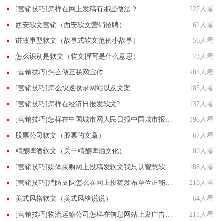
[营销技巧]怎样在网上发稿有那些做法？
227人看
西安软文营销（西安软文营销招聘）
62人看
讲故事型软文（故事式软文范例小故事）
56人看
怎么识别是软文（软文撰写是什么意思）
73人看
[营销技巧]怎么做互联网宣传
288人看
[营销技巧]怎么快速收录网站以及文案
185人看
[营销技巧]怎样在经济日报发软文?
137人看
[营销技巧]怎样在中国城市网人民日报中国城市报官网发软文?
196人看
股票公司软文（股票的文章）
67人看
精酿啤酒软文（关于精酿啤酒文化）
80人看
[营销技巧]媒体采购网上投稿发软文我只认智慧软文直发网批发价发新闻收录好
188人看
[营销技巧]消防支队怎么在网上投稿发布单位正能量推广稿件？
210人看
美式风格软文（美式风格说说）
64人看
[营销技巧]物流运输公司怎样在信息网站上发广告做推广提高产品知名度呢
211人看