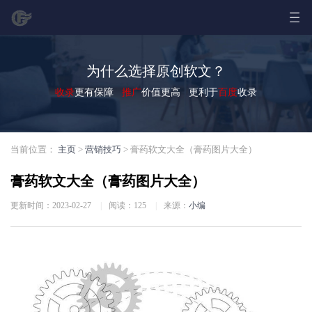
为什么选择原创软文？
收录
更有保障
推广
价值更高 更利于
百度
收录
当前位置：
主页
>
营销技巧
> 膏药软文大全（膏药图片大全）
膏药软文大全（膏药图片大全）
更新时间：2023-02-27
|
阅读：
125
|
来源：
小编