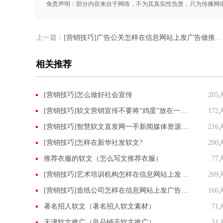
免责声明：部分内容来自于网络，不为其真实性负责，只为传播网
上一篇：
[营销技巧]广告公关怎样在信息网站上发广告做推广提高产品知名度呢
相关推荐
[营销技巧]怎么做好社会宣传
205
[营销技巧]软文营销宣传不要将“鸡蛋”放在一个篮子里
172
[营销技巧]智慧软文直发网一手新闻媒体资源整个网络低价无需代理费媒体采购好帮手
216
[营销技巧]怎样在新华社发软文?
200
推荐衣服的软文（怎么写文推荐衣服）
77
[营销技巧]艺术培训机构怎样在信息网站上发广告做推广提高产品知名度呢
269
[营销技巧]造纸公司怎样在信息网站上发广告做推广提高销量产品知名度呢
160
著名招人软文（著名招人软文素材）
71
天津软文推广（良品铺子软文推广）
51