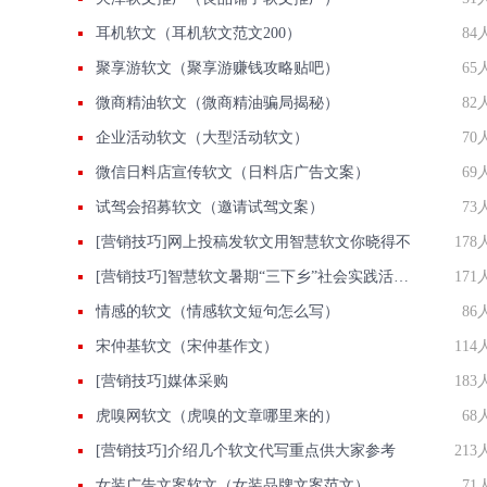
耳机软文（耳机软文范文200）
84
聚享游软文（聚享游赚钱攻略贴吧）
65
微商精油软文（微商精油骗局揭秘）
82
企业活动软文（大型活动软文）
70
微信日料店宣传软文（日料店广告文案）
69
试驾会招募软文（邀请试驾文案）
73
[营销技巧]网上投稿发软文用智慧软文你晓得不
178
[营销技巧]智慧软文暑期“三下乡”社会实践活动推广稿件投递平台
171
情感的软文（情感软文短句怎么写）
86
宋仲基软文（宋仲基作文）
114
[营销技巧]媒体采购
183
虎嗅网软文（虎嗅的文章哪里来的）
68
[营销技巧]介绍几个软文代写重点供大家参考
213
女装广告文案软文（女装品牌文案范文）
71