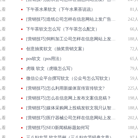
人看
下午茶水果软文（下午水果茶说说）
81
人看
[营销技巧]造纸公司怎样在信息网站上发广告做推广提高产品知名度呢
242
人看
下午茶软文怎么写（下午茶怎么配文）
66
人看
[营销技巧]饲料加工公司怎样在信息网站上发广告做推广提高产品知名度呢
188
人看
创意抽奖软文（抽奖营销文案）
72
人看
pos软文（pos用法）
65
人看
虎嗅 软文（虎嗅怎么写）
79
人看
微信公众平台撰写软文（公众号怎么写软文）
59
人看
[营销技巧]怎么利用新媒体宣传宣传软文?
225
人看
[营销技巧]怎么在信息网上发布文案信息稿？
198
人看
[营销技巧]媒体采购网上投稿发软文我只认智慧软文直发网批发价发新闻收录好
188
人看
[营销技巧]医疗器械公司怎样在信息网站上发广告做推广提高产品知名度呢
202
人看
[营销技巧]SEO新闻稿标题如何写
188
人看
三八妇女节 软文范例（三八妇女节经典文章）
97