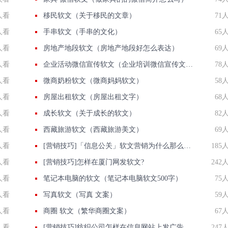
人看
移民软文（关于移民的文章）
71
人看
手串软文（手串的文化）
65
人看
房地产地段软文（房地产地段好怎么表达）
69
人看
企业活动微信宣传软文（企业培训微信宣传文案）
78
人看
微商奶粉软文（微商妈妈软文）
58
人看
房屋出租软文（房屋出租文字）
68
人看
成长软文（关于成长的软文）
82
人看
西藏旅游软文（西藏旅游美文）
69
人看
[营销技巧]「信息公关」软文营销为什么那么由公司青睐?信息的优点?
185
人看
[营销技巧]怎样在厦门网发软文?
242
人看
笔记本电脑的软文（笔记本电脑软文500字）
75
人看
写真软文（写真 文案）
59
人看
商圈 软文（繁华商圈文案）
67
人看
[营销技巧]纺织公司怎样在信息网站上发广告做推广提高产品知名度呢
247