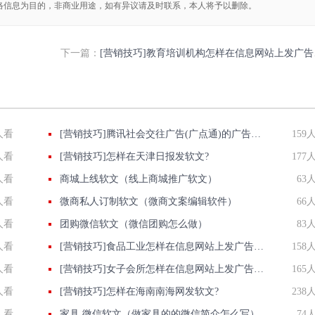
络信息为目的，非商业用途，如有异议请及时联系，本人将予以删除。
下一篇：
[营销技巧]教育培训机构怎样在信息网站上发广告做推广提高产品知名度呢
人看
[营销技巧]腾讯社会交往广告(广点通)的广告格式及资源位
159
人看
[营销技巧]怎样在天津日报发软文?
177
人看
商城上线软文（线上商城推广软文）
63
人看
微商私人订制软文（微商文案编辑软件）
66
人看
团购微信软文（微信团购怎么做）
83
人看
[营销技巧]食品工业怎样在信息网站上发广告做推广提高产品知名度呢
158
人看
[营销技巧]女子会所怎样在信息网站上发广告做推广提高产品知名度呢
165
人看
[营销技巧]怎样在海南南海网发软文?
238
人看
家具 微信软文（做家具的的微信简介怎么写）
74