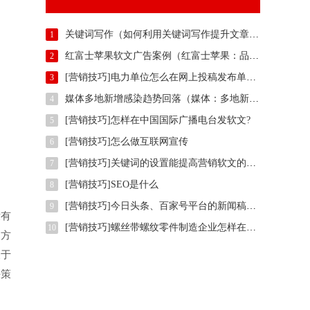
关键词写作（如何利用关键词写作提升文章吸引力）
1
红富士苹果软文广告案例（红富士苹果：品质与美味的完美结合）
2
[营销技巧]电力单位怎么在网上投稿发布单位正能量推广稿件？
3
媒体多地新增感染趋势回落（媒体：多地新增感染趋势回落）
4
[营销技巧]怎样在中国国际广播电台发软文?
5
[营销技巧]怎么做互联网宣传
6
[营销技巧]关键词的设置能提高营销软文的效果吗?
7
[营销技巧]SEO是什么
8
[营销技巧]今日头条、百家号平台的新闻稿标题关键词该怎么写？
9
没有
[营销技巧]螺丝带螺纹零件制造企业怎样在权威信息门户网站发稿?
10
的方
关于
决策