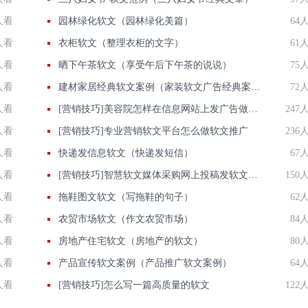
人看
园林绿化软文（园林绿化美篇）
64
人看
衣柜软文（整理衣柜的文字）
61
人看
晒下午茶软文（享受午后下午茶的说说）
75
人看
建材家居经典软文案例（家装软文广告经典案例）
72
人看
[营销技巧]美容院怎样在信息网站上发广告做推广提高产品知名度呢
247
人看
[营销技巧]专业营销软文平台怎么做软文推广
236
人看
快递发信息软文（快递发短信）
67
人看
[营销技巧]智慧软文媒体采购网上投稿发软文低价无需代理费媒体采购好帮手
150
人看
拖鞋图文软文（写拖鞋的句子）
62
人看
农贸市场软文（作文农贸市场）
84
人看
房地产住宅软文（房地产的软文）
80
人看
产品宣传软文案例（产品推广软文案例）
64
人看
[营销技巧]怎么写一篇高质量的软文
122