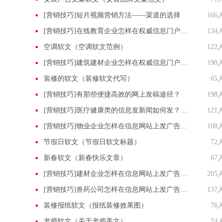
[营销技巧]短片视频营销方法——渠道的选择
166
[营销技巧]在线教育企业怎样在权威信息门户网站发稿?
134
空调软文（空调软文范例）
122
[营销技巧]建筑建材企业怎样在权威信息门户网站发稿?
190
装修的软文（装修软文代写）
65
[营销技巧]有那些便捷高效的网上发稿途径？
198
[营销技巧]医疗健康类的信息发新闻如何发？要注意什么？
121
[营销技巧]物业企业怎样在信息网站上发广告做推广提高产品知名度呢
108
节假日软文（节假日软文标题）
72
新春软文（新春快乐文章）
67
[营销技巧]建材企业怎样在信息网站上发广告做推广提高产品知名度呢
205
[营销技巧]兽药公司怎样在信息网站上发广告做推广提高产品知名度呢
137
装修报纸软文（报纸装修效果图）
76
老师软文（关于老师美文）
74