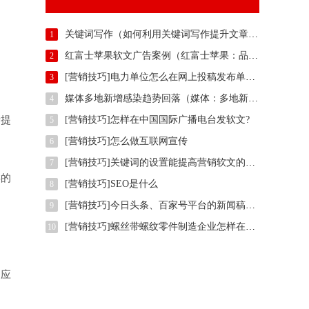
关键词写作（如何利用关键词写作提升文章吸引力）
1
红富士苹果软文广告案例（红富士苹果：品质与美味的完美结合）
2
[营销技巧]电力单位怎么在网上投稿发布单位正能量推广稿件？
3
媒体多地新增感染趋势回落（媒体：多地新增感染趋势回落）
4
渐提
[营销技巧]怎样在中国国际广播电台发软文?
5
[营销技巧]怎么做互联网宣传
6
[营销技巧]关键词的设置能提高营销软文的效果吗?
7
类的
[营销技巧]SEO是什么
8
[营销技巧]今日头条、百家号平台的新闻稿标题关键词该怎么写？
9
[营销技巧]螺丝带螺纹零件制造企业怎样在权威信息门户网站发稿?
10
台应