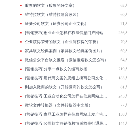
股票的软文（股票的好文章）
62
维特拉软文（维特拉隔音改装）
60
证券公司软文（证券公司企业文化）
71
[营销技巧]创业企业怎样在权威信息门户网站发稿?
256
企业获得荣誉的软文（企业所获得的荣誉）
70
家具软文经典案例（家具软文经典案例图片）
69
微信公众平台软文推送（微信推送软文怎么写）
64
[营销技巧]分享一点软文的编写妙招
219
[营销技巧]用代写文案的思维去撰写公司文化推广稿,效果立即有效
183
刚加入微商的软文（开始微商的软文怎么写）
81
[营销技巧]工业自动化公司怎样在信息网站上发广告做推广提高产品知名度呢
245
微软文件转换器（文件转换器中文版）
77
[营销技巧]食品工业怎样在信息网站上发广告做推广提高产品知名度呢
158
[营销技巧]公司软文营销依赖情感故事打通最后防线
144