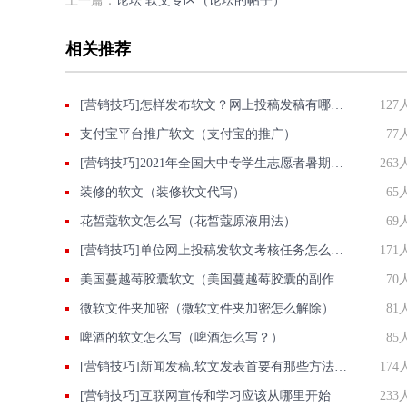
上一篇：
论坛 软文专区（论坛的帖子）
相关推荐
[营销技巧]怎样发布软文？网上投稿发稿有哪些做法？
127
支付宝平台推广软文（支付宝的推广）
77
[营销技巧]2021年全国大中专学生志愿者暑期三下乡社会实践活动投稿指南
263
装修的软文（装修软文代写）
65
花皙蔻软文怎么写（花皙蔻原液用法）
69
[营销技巧]单位网上投稿发软文考核任务怎么完成？
171
美国蔓越莓胶囊软文（美国蔓越莓胶囊的副作用）
70
微软文件夹加密（微软文件夹加密怎么解除）
81
啤酒的软文怎么写（啤酒怎么写？）
85
[营销技巧]新闻发稿,软文发表首要有那些方法可以选择?
174
[营销技巧]互联网宣传和学习应该从哪里开始
233