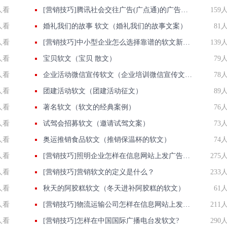
人看
[营销技巧]腾讯社会交往广告(广点通)的广告格式及资源位
159
人看
婚礼我们的故事 软文（婚礼我们的故事文案）
81
人看
[营销技巧]中小型企业怎么选择靠谱的软文新闻发布平台?
139
人看
宝贝软文（宝贝 散文）
79
人看
企业活动微信宣传软文（企业培训微信宣传文案）
78
人看
团建活动软文（团建活动征文）
89
人看
著名软文（软文的经典案例）
76
人看
试驾会招募软文（邀请试驾文案）
73
人看
奥运推销食品软文（推销保温杯的软文）
74
人看
[营销技巧]照明企业怎样在信息网站上发广告做推广提高产品知名度呢
275
人看
[营销技巧]营销软文的定义是什么？
233
人看
秋天的阿胶糕软文（冬天进补阿胶糕的软文）
61
人看
[营销技巧]物流运输公司怎样在信息网站上发广告做推广提高产品知名度呢
211
人看
[营销技巧]怎样在中国国际广播电台发软文?
290