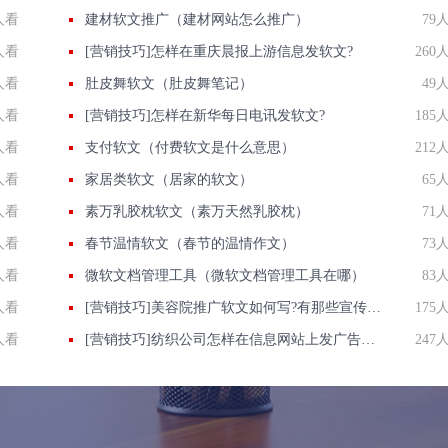
人看
建材软文推广（建材网站怎么推广）
79
人看
[营销技巧]怎样在重庆晨报​上游信息发软文?
260
人看
肚皮舞软文（肚皮舞笔记）
49
人看
[营销技巧]怎样在新华每日电讯发软文?
185
人看
支付软文（付费软文是什么意思）
212
人看
家居类软文（居家的软文）
65
人看
素万乳胶枕软文（素万天然乳胶枕）
71
人看
春节温情软文（春节的温情作文）
73
人看
微软文档管理工具（微软文档管理工具在哪）
83
人看
[营销技巧]美容院推广软文如何写?有那些宣传小心得
175
人看
[营销技巧]纺织公司怎样在信息网站上发广告做推广提高产品知名度呢
247