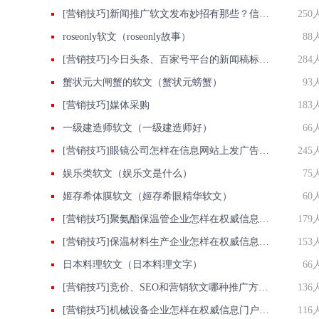
[营销技巧]新闻推广软文发布妙招有那些？信息热点怎么巧用？
250
roseonly软文（roseonly故事）
88
[营销技巧]今日头条、百家号平台的新闻稿标题关键词该怎么写？
284
蟹状元大闸蟹的软文（蟹状元螃蟹）
93
[营销技巧]媒体采购
183
一级建造师软文（一级建造师好）
66
[营销技巧]眼镜公司怎样在信息网站上发广告做推广提高产品知名度呢
245
娱乐类软文（娱乐文是什么）
75
姬存希体膜软文（姬存希眼精华软文）
60
[营销技巧]聚氨酯保温管企业怎样在权威信息门户网站发稿?
179
[营销技巧]保温材料生产企业怎样在权威信息门户网站发稿?
153
日本料理软文（日本料理文字）
66
[营销技巧]竞价、SEO和营销软文哪种推广方法最好?
136
[营销技巧]机械设备企业怎样在权威信息门户网站发稿?
116