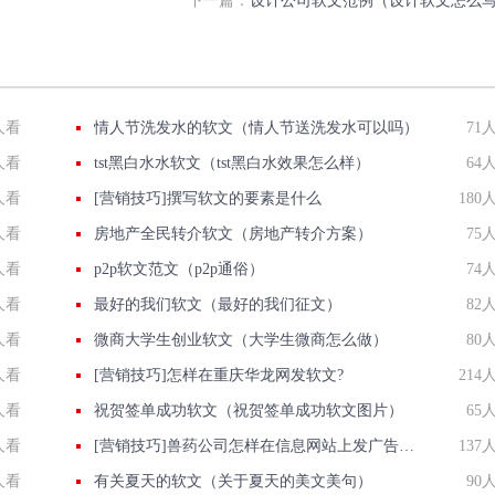
下一篇：
设计公司软文范例（设计软文怎么
人看
情人节洗发水的软文（情人节送洗发水可以吗）
71
人看
tst黑白水水软文（tst黑白水效果怎么样）
64
人看
[营销技巧]撰写软文的要素是什么
180
人看
房地产全民转介软文（房地产转介方案）
75
人看
p2p软文范文（p2p通俗）
74
人看
最好的我们软文（最好的我们征文）
82
人看
微商大学生创业软文（大学生微商怎么做）
80
人看
[营销技巧]怎样在重庆华龙网发软文?
214
人看
祝贺签单成功软文（祝贺签单成功软文图片）
65
人看
[营销技巧]兽药公司怎样在信息网站上发广告做推广提高产品知名度呢
137
人看
有关夏天的软文（关于夏天的美文美句）
90