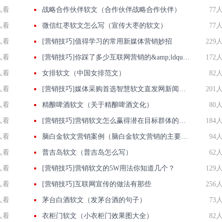
人看
战略合作伙伴软文（合作伙伴战略合作伙伴）
77
人看
微信红枣软文怎么写（宣传大枣的软文）
77
人看
[营销技巧]值得学习的常用新媒体营销妙招
229
人看
[营销技巧]你踩了多少互联网营销的&amp;ldquo;雷区&amp;rdquo;。
172
人看
女排软文（中国女排范文）
82
人看
[营销技巧]媒体采购首选智慧软文直发网新闻媒体资源提供商批发价发新闻包收录
201
人看
精酿啤酒软文（关于精酿啤酒文化）
80
人看
[营销技巧]营销软文怎么赢得潜在目标群体的青睐
184
人看
脑白金软文营销案例（脑白金软文营销的主要软文）
94
人看
普吉岛软文（普吉岛怎么写）
62
人看
[营销技巧]营销软文的5W用法你知道几个？
129
人看
[营销技巧]互联网宣传的做法有那些
256
人看
茅台白酒软文（发茅台酒的句子）
73
人看
衣柜门软文（小衣柜门效果图大全）
82