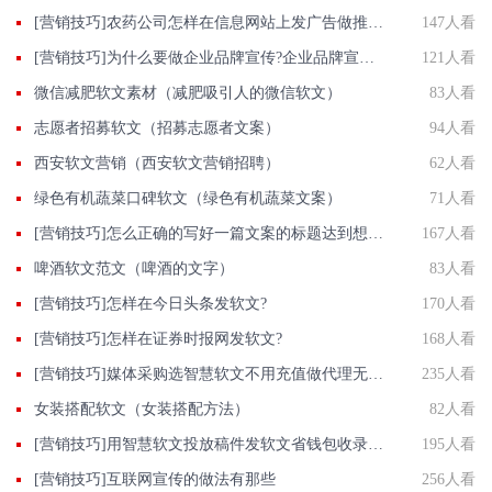
[营销技巧]农药公司怎样在信息网站上发广告做推广提高产品知名度呢
147人看
[营销技巧]为什么要做企业品牌宣传?企业品牌宣传有什么优点?
121人看
微信减肥软文素材（减肥吸引人的微信软文）
83人看
志愿者招募软文（招募志愿者文案）
94人看
西安软文营销（西安软文营销招聘）
62人看
绿色有机蔬菜口碑软文（绿色有机蔬菜文案）
71人看
[营销技巧]怎么正确的写好一篇文案的标题达到想要的效果
167人看
啤酒软文范文（啤酒的文字）
83人看
[营销技巧]怎样在今日头条发软文?
170人看
[营销技巧]怎样在证券时报网发软文?
168人看
[营销技巧]媒体采购选智慧软文不用充值做代理无需花钱办会员充值无门槛
235人看
女装搭配软文（女装搭配方法）
82人看
[营销技巧]用智慧软文投放稿件发软文省钱包收录才是王道
195人看
[营销技巧]互联网宣传的做法有那些
256人看