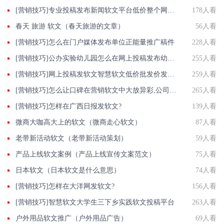
[营销技巧]专业投稿发布新闻软文平台低价整个网络新闻媒体资源投放选智慧软文
178人看
春天 旅游 软文（春天旅游的文章）
56人看
[营销技巧]怎么在门户媒体发布单位正能量推广稿件
228人看
[营销技巧]公办实验幼儿园怎么在网上投稿发布幼儿园正能量推广稿件？
255人看
[营销技巧]网上投稿发软文智慧软文低价批发价发出新闻稿快
259人看
[营销技巧]怎么让口碑在营销软文中大放异彩,公司还需要做到以下7点
265人看
[营销技巧]怎样在广西日报发软文?
139人看
微商大咖高大上的软文（微商走心软文）
87人看
老带新活动软文（老带新活动策划）
59人看
产品上线软文案例（产品上线宣传文案范文）
75人看
日本软文（日本软文是什么意思）
74人看
[营销技巧]怎样在大洋网发软文?
156人看
[营销技巧]智慧软文大学生三下乡实践软文投稿平台
263人看
户外用品软文推广（户外用品广告）
69人看