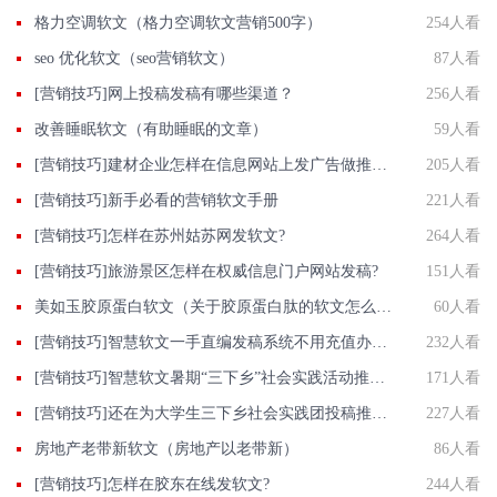
格力空调软文（格力空调软文营销500字）
254人看
seo 优化软文（seo营销软文）
87人看
[营销技巧]网上投稿发稿有哪些渠道？
256人看
改善睡眠软文（有助睡眠的文章）
59人看
[营销技巧]建材企业怎样在信息网站上发广告做推广提高产品知名度呢
205人看
[营销技巧]新手必看的营销软文手册
221人看
[营销技巧]怎样在苏州姑苏网发软文?
264人看
[营销技巧]旅游景区怎样在权威信息门户网站发稿?
151人看
美如玉胶原蛋白软文（关于胶原蛋白肽的软文怎么写）
60人看
[营销技巧]智慧软文一手直编发稿系统不用充值办代理花钱买会员批发价发新闻
232人看
[营销技巧]智慧软文暑期“三下乡”社会实践活动推广稿件投递平台
171人看
[营销技巧]还在为大学生三下乡社会实践团投稿推广发愁吗?智慧软文喊你来投稿...
227人看
房地产老带新软文（房地产以老带新）
86人看
[营销技巧]怎样在胶东在线发软文?
244人看