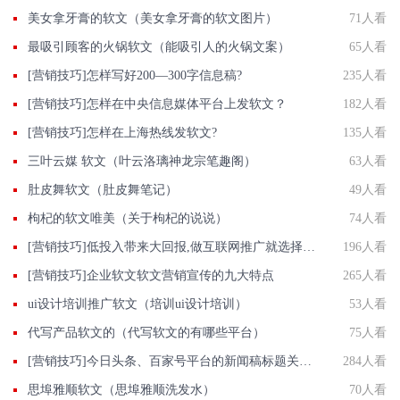
美女拿牙膏的软文（美女拿牙膏的软文图片）
71人看
最吸引顾客的火锅软文（能吸引人的火锅文案）
65人看
[营销技巧]怎样写好200—300字信息稿?
235人看
[营销技巧]怎样在中央信息媒体平台上发软文？
182人看
[营销技巧]怎样在上海热线发软文?
135人看
三叶云媒 软文（叶云洛璃神龙宗笔趣阁）
63人看
肚皮舞软文（肚皮舞笔记）
49人看
枸杞的软文唯美（关于枸杞的说说）
74人看
[营销技巧]低投入带来大回报,做互联网推广就选择营销软文
196人看
[营销技巧]企业软文软文营销宣传的九大特点
265人看
ui设计培训推广软文（培训ui设计培训）
53人看
代写产品软文的（代写软文的有哪些平台）
75人看
[营销技巧]今日头条、百家号平台的新闻稿标题关键词该怎么写？
284人看
思埠雅顺软文（思埠雅顺洗发水）
70人看