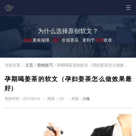
为什么选择原创软文？
收录
更有保障
推广
价值更高 更利于
百度
收录
当前位置：
主页
>
营销技巧
> 孕期喝姜茶的软文（孕妇姜茶怎么做效果最好）
孕期喝姜茶的软文（孕妇姜茶怎么做效果最
好）
更新时间：2023-02-14
|
阅读：
145
|
来源：
小编