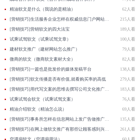
精油软文是什么（我说的是精油）
62人看
[营销技巧]生活服务企业怎样在权威信息门户网站发稿?
215人看
[营销技巧]营销软文的四大法宝
189人看
试乘试驾软文（试乘试驾文章）
100人看
建材软文推广（建材网站怎么推广）
79人看
微商的软文（微商软文素材大全）
82人看
[营销技巧]一篇也是批发价的媒体发稿平台
138人看
[营销技巧]软文传播是否有价值,就看购买率的高低
279人看
[营销技巧]用代写文案的思维去撰写公司文化推广稿,效果立即有效
183人看
试乘试驾会软文（试乘试驾文案）
76人看
精油介绍软文（精油怎么说）
69人看
[营销技巧]事务所怎样在信息网站上发广告做推广提高产品知名度呢
135人看
[营销技巧]在网上做软文推广有那些让顾客感到兴奋的特点?
261人看
空调扇软文（空调扇用法）
60人看