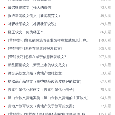
最强微信软文（强大的微信）
73人看
报纸新闻软文例文（新闻稿范文）
49人看
补肾壮阳软文（补肾壮阳说说）
89人看
楼王软文（何为楼王？）
86人看
[营销技巧]聚氨酯保温管企业怎样在权威信息门户网站发稿?
179人看
[营销技巧]怎样在健康时报发软文?
205人看
[营销技巧]怎样在咸宁信息网发软文?
207人看
新品面世软文（新品上市的软文范文）
69人看
微交易软文介绍（房地产微推软文）
53人看
护肤品产品软文（用护肤品改善皮肤好的软文）
67人看
搜索引擎优化解软文（搜索引擎优化例子）
75人看
脑白金软文营销案例（脑白金软文营销的主要软文）
94人看
房地产教育软文（房地产关于教育的文案）
72人看
[营销技巧]怎样在人民日报经济网(中国经济周刊)发软文?
115人看