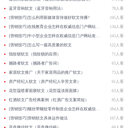
蓝牙音响软文（蓝牙音响用法）
78人看
[营销技巧]怎么利用新媒体宣传做好软文传播?
245人看
[营销技巧]在线教育企业怎样在权威信息门户网站发稿?
134人看
[营销技巧]中小型企业怎样在权威信息门户网站发稿?
243人看
[营销技巧]怎么写一篇高质量的软文
122人看
指纹锁软文（指纹锁的应用）
71人看
撼路者软文（撼路者广告词）
65人看
家居软文推广（关于家居用品的推广软文）
73人看
房产经纪人软文（房产经纪人辛苦文章）
61人看
花皙蔻喷雾面膜软文（花皙蔻淡斑面膜）
63人看
红酒软文广告经典案例（红酒广告文案简短）
85人看
[营销技巧]螺丝带螺纹零件制造企业怎样在权威信息门户网站发稿?
284人看
[营销技巧]营销软文具体运作做法
167人看
开盘微信软文（开盘微信稿）
68人看