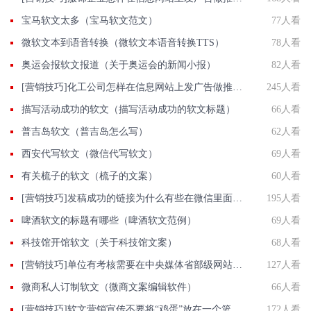
宝马软文太多（宝马软文范文）
77人看
微软文本到语音转换（微软文本语音转换TTS）
78人看
奥运会报软文报道（关于奥运会的新闻小报）
82人看
[营销技巧]化工公司怎样在信息网站上发广告做推广提高产品知名度呢
245人看
描写活动成功的软文（描写活动成功的软文标题）
66人看
普吉岛软文（普吉岛怎么写）
62人看
西安代写软文（微信代写软文）
69人看
有关梳子的软文（梳子的文案）
60人看
[营销技巧]发稿成功的链接为什么有些在微信里面打不开？
195人看
啤酒软文的标题有哪些（啤酒软文范例）
69人看
科技馆开馆软文（关于科技馆文案）
68人看
[营销技巧]单位有考核需要在中央媒体省部级网站投稿发软文如何办？
127人看
微商私人订制软文（微商文案编辑软件）
66人看
[营销技巧]软文营销宣传不要将“鸡蛋”放在一个篮子里
172人看