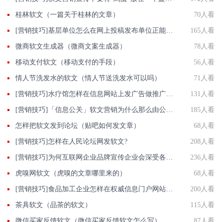
桂林软文（一篇关于桂林的文章）
70人看
[营销技巧]基层单位怎么在网上投稿发布单位正能量推广稿件？
165人看
微商软文生成器（微商文案生成器）
78人看
移动支付软文（移动支付的手段）
56人看
情人节洗发水的软文（情人节送洗发水可以吗）
71人看
[营销技巧]水疗馆怎样在信息网站上发广告做推广提高产品知名度呢
131人看
[营销技巧]「信息公关」软文营销为什么那么由公司青睐?信息的优点?
185人看
怎样把软文发到论坛（贴吧如何发文章）
68人看
[营销技巧]怎样在人民论坛网发软文?
208人看
[营销技巧]为何互联网企业品牌宣传企业会深受各行各业公司着迷？
236人看
虎嗅网软文（虎嗅的文章哪里来的）
68人看
[营销技巧]食品加工企业怎样在权威信息门户网站发稿?
200人看
茶具软文（品茶的软文）
115人看
微信买家反馈软文（微信买家反馈软文怎么写）
87人看