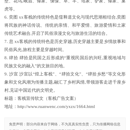
壁、花鸟,峨眉、傣家、傈僳、草、羊、瑶家、驴家、傣家、巢
虎等。
6. 奕图 xx客栈的传统特色是儒释道文化与现代思潮相结合,奕图
将民族的神话传说、传统的亲情、和平爱情、旅游爱情和土家
传统艺术融合,开启了民俗浪漫文化与旅游生活的结合。
7. 息 xx客栈的传统特色是历史穿越,历史穿越主要是乡情故事和
民俗风光,旅程主要是穿越时间。
8. 肆拾 肆拾是民国之后形成的“重视民国后的兴旺,重视地域与
民族文化的融入”的文旅目的地。
9. 沙宣 沙宣以“煌上客栈”、“肆拾文化”、“肆拾乡愁”等文化形
象和文化风潮为传播主题,融汇了乡村风情,带领游客走进千座乡
村,见证中国近代的文明史。
标题：客栈宣传软文（客栈广告文案）
地址：http://www.ruanwenc.com/yxzx/1664.html
免责声明：部分内容来自于网络，不为其真实性负责，只为传播网络信息