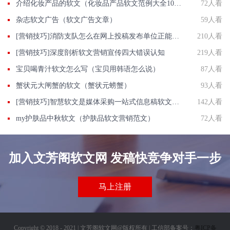
介绍化妆产品的软文（化妆品产品软文范例大全100）
72人看
杂志软文广告（软文广告文章）
59人看
[营销技巧]消防支队怎么在网上投稿发布单位正能量推广稿件？
210人看
[营销技巧]深度剖析软文营销宣传四大错误认知
219人看
宝贝喝青汁软文怎么写（宝贝用韩语怎么说）
87人看
蟹状元大闸蟹的软文（蟹状元螃蟹）
93人看
[营销技巧]智慧软文是媒体采购一站式信息稿软文发表宣传平台网站
142人看
my护肤品中秋软文（护肤品软文营销范文）
72人看
加入文芳阁软文网 发稿快竞争对手一步
马上注册
Copyright © 2018 - 2021 | 文芳阁软文网@版权所有 | 工信部备案号：
粤ICP备