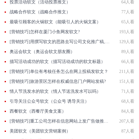
投票活动软文（活动投票推文）
64人看
战略合作软文（战略合作推文）
77人看
最吸引顾客的火锅软文（能吸引人的火锅文案）
65人看
[营销技巧]怎样在厦门小鱼网发软文?
193人看
[营销技巧]用撰写软文的思路去写公司文化推广稿,效果立即有效
129人看
奥运会软文（奥运会软文朋友圈）
89人看
描写活动成功的软文（描写活动成功的软文标题）
66人看
[营销技巧]单位有考核任务怎么在网上投稿发软文？
211人看
[营销技巧]旅游景区怎样在权威信息门户网站发稿?
151人看
情人节洗发水的软文（情人节送洗发水可以吗）
71人看
引导关注公众号软文（公众号 诱导关注）
68人看
西餐软文（西餐厅美食文案）
84人看
[营销技巧]重工公司怎样在信息网站上发广告做推广提高产品知名度呢
207人看
美团软文（美团软文营销案例）
87人看