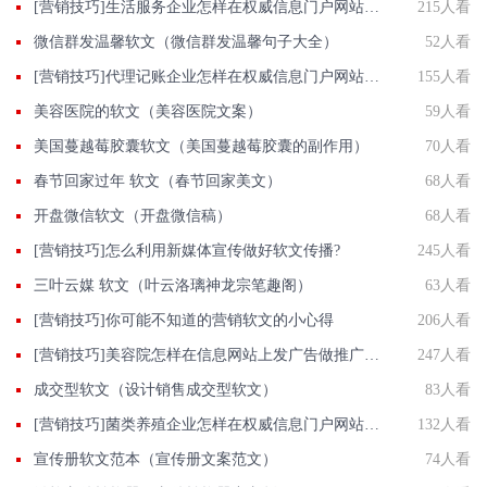
[营销技巧]生活服务企业怎样在权威信息门户网站发稿?
215人看
微信群发温馨软文（微信群发温馨句子大全）
52人看
[营销技巧]代理记账企业怎样在权威信息门户网站发稿?
155人看
美容医院的软文（美容医院文案）
59人看
美国蔓越莓胶囊软文（美国蔓越莓胶囊的副作用）
70人看
春节回家过年 软文（春节回家美文）
68人看
开盘微信软文（开盘微信稿）
68人看
[营销技巧]怎么利用新媒体宣传做好软文传播?
245人看
三叶云媒 软文（叶云洛璃神龙宗笔趣阁）
63人看
[营销技巧]你可能不知道的营销软文的小心得
206人看
[营销技巧]美容院怎样在信息网站上发广告做推广提高产品知名度呢
247人看
成交型软文（设计销售成交型软文）
83人看
[营销技巧]菌类养殖企业怎样在权威信息门户网站发稿?
132人看
宣传册软文范本（宣传册文案范文）
74人看