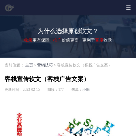
为什么选择原创软文？
收录
更有保障
推广
价值更高 更利于
百度
收录
当前位置：
主页
>
营销技巧
> 客栈宣传软文（客栈广告文案）
客栈宣传软文（客栈广告文案）
更新时间：2023-02-15
|
阅读：
177
|
来源：
小编