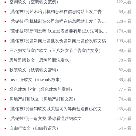
空调软文（空调软文范例）
122人看
[营销技巧]艺术培训机构怎样在信息网站上发广告做推广提高产品知名度呢
269人看
[营销技巧]机械制造公司怎样在信息网站上发广告做推广提高产品知名度呢
228人看
[营销技巧]新闻发稿,软文发表首要有那些方法可以选择?
174人看
[营销技巧]发新闻批发批发价发新闻批发价发软文稿
199人看
三八妇女节宣传软文（三八妇女节广告宣传文案）
90人看
思埠雅顺软文（思埠雅顺洗发水）
70人看
秋装软文（秋装软文营销）
82人看
roseonly软文（roseonly故事）
88人看
绿色建筑 软文（绿色建筑的案例）
77人看
房地产封顶软文（房地产封顶文案）
74人看
[营销技巧]营销软文以关键词为导向创造自己的文笔风格
235人看
[营销技巧]一篇文案,带你看懂营销软文
247人看
自由行软文（自由行语录）
64人看