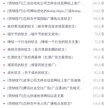
[营销技巧]工业自动化公司怎样在信息网站上发广告做推广提高产品知名度呢
245人看
[营销技巧]公司网站优化的&amp;ldquo;门道&amp;rdquo;是什么
114人看
[营销技巧]怎样在中国国际广播电台发软文?
290人看
姬存希洗面奶软文（姬存希洗发浓缩原液软文）
69人看
端午节的软文（端午节的软文宣传）
79人看
继续一个行业的软文（继续一个行业的软文文案）
72人看
推销月饼的软文（卖月饼朋友圈的软文）
106人看
红酒软文广告经典案例（红酒广告文案简短）
85人看
感冒药的软文（感冒药软文推广）
88人看
成长软文（关于成长的软文）
82人看
[营销技巧]皮革公司怎样在信息网站上发广告做推广提高产品知名度呢
183人看
[营销技巧]腾讯社会交往广告(广点通)的广告格式及资源位
159人看
[营销技巧]怎么快速收录网站以及文案
185人看
[营销技巧]怎样在中央人民广播电台发软文?
116人看