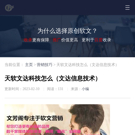
为什么选择原创软文？
收录
更有保障
推广
价值更高 更利于
百度
收录
当前位置：
主页
>
营销技巧
> 天软文达科技怎么（文达信息技术）
天软文达科技怎么（文达信息技术）
更新时间：2023-02-10
|
阅读：
131
|
来源：
小编