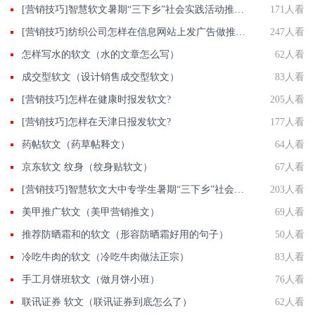
[营销技巧]智慧软文暑期“三下乡”社会实践活动推广稿件投递平台
171人看
[营销技巧]纺织公司怎样在信息网站上发广告做推广提高产品知名度呢
247人看
怎样写水的软文（水的文章怎么写）
62人看
成交型软文（设计销售成交型软文）
83人看
[营销技巧]怎样在健康时报发软文?
205人看
[营销技巧]怎样在天津日报发软文?
177人看
药帖软文（药草帖释文）
64人看
京东软文 纹身（纹身贴软文）
67人看
[营销技巧]智慧软文大中专学生暑期“三下乡”社会实践活动投稿发稿平台
203人看
美甲推广软文（美甲营销推文）
69人看
推荐防晒霜和的软文（形容防晒霜好用的句子）
50人看
冷吃牛肉的软文（冷吃牛肉做法正宗）
83人看
手工月饼班软文（做月饼小班）
76人看
联讯证券 软文（联讯证券到底怎么了）
62人看