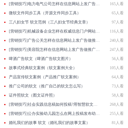
[营销技巧]电力电气公司怎样在信息网站上发广告做推广提高产品知名度呢
165人看
微软文件同步工具（开源文件同步工具）
65人看
三八妇女节 软文范例（三八妇女节经典文章）
97人看
[营销技巧]机械设备企业怎样在权威信息门户网站发稿?
116人看
[营销技巧]广告公关怎样在信息网站上发广告做推广提高产品知名度呢
240人看
[营销技巧]美容院怎样在信息网站上发广告做推广提高产品知名度呢
247人看
啤酒广告软文（啤酒广告软文图片）
56人看
故事式经典软文案例（软文案例大全）
105人看
产品宣传软文案例（产品推广软文案例）
64人看
推广公司的软文（推广自己的软文怎么写）
73人看
证件照软文（图文证件照）
58人看
[营销技巧]社会实践信息稿如何投稿?用智慧软文大学生社会实践投稿权威网站
268人看
[营销技巧]公办实验幼儿园怎么在网上投稿发布幼儿园正能量推广稿件？
255人看
婚礼我们的故事 软文（婚礼我们的故事文案）
81人看