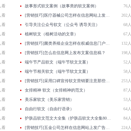
人看
故事形式软文案例（故事类的软文案例）
76
人看
[营销技巧]医疗器械公司怎样在信息网站上发广告做推广提高产品知名度呢
202
人看
引导关注公众号软文（公众号 诱导关注）
68
人看
植树软文（植树活动的文章）
67
人看
[营销技巧]菌类养殖企业怎样在权威信息门户网站发稿?
132
人看
[营销技巧]怎么在信息网上发布文案信息稿？
198
人看
端午节产品软文（端午节软文文案）
52
人看
端午节相关软文（端午节软文文案）
58
人看
[营销技巧]采用口碑宣传软文营销要注意那些方面
253
人看
女排精神 软文（女排精神的范文）
87
人看
美乐家软文（美乐家营销）
53
人看
自由行软文（自由行语录）
64
人看
护肤品软文范文大全集（护肤品软文大全集800字）
84
人看
[营销技巧]五金公司怎样在信息网站上发广告做推广提高产品知名度呢
224