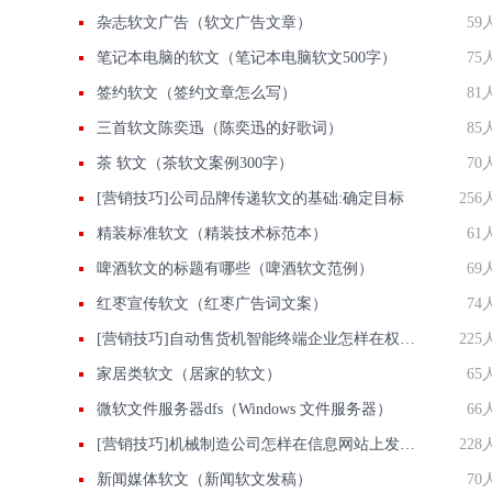
杂志软文广告（软文广告文章）
59
笔记本电脑的软文（笔记本电脑软文500字）
75
签约软文（签约文章怎么写）
81
三首软文陈奕迅（陈奕迅的好歌词）
85
茶 软文（茶软文案例300字）
70
[营销技巧]公司品牌传递软文的基础:确定目标
256
精装标准软文（精装技术标范本）
61
啤酒软文的标题有哪些（啤酒软文范例）
69
红枣宣传软文（红枣广告词文案）
74
[营销技巧]自动售货机智能终端企业怎样在权威信息门户网站发稿?
225
家居类软文（居家的软文）
65
微软文件服务器dfs（Windows 文件服务器）
66
[营销技巧]机械制造公司怎样在信息网站上发广告做推广提高产品知名度呢
228
新闻媒体软文（新闻软文发稿）
70