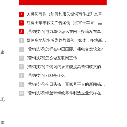
关键词写作（如何利用关键词写作提升文章吸引力）
1
红富士苹果软文广告案例（红富士苹果：品质与美味的完美结合）
2
[营销技巧]电力单位怎么在网上投稿发布单位正能量推广稿件？
3
媒体多地新增感染趋势回落（媒体：多地新增感染趋势回落）
4
[营销技巧]怎样在中国国际广播电台发软文?
5
代企
[营销技巧]怎么做互联网宣传
6
[营销技巧]关键词的设置能提高营销软文的效果吗?
7
[营销技巧]SEO是什么
8
[营销技巧]今日头条、百家号平台的新闻稿标题关键词该怎么写？
9
。
[营销技巧]螺丝带螺纹零件制造企业怎样在权威信息门户网站发稿?
10
发现
户需