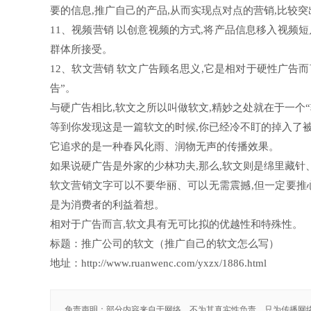
要的信息,推广自己的产品,从而实现点对点的营销,比较
11、视频营销 以创意视频的方式,将产品信息移入视频
群体所接受。
12、软文营销 软文广告顾名思义,它是相对于硬性广告
告”。
与硬广告相比,软文之所以叫做软文,精妙之处就在于一个“
等到你发现这是一篇软文的时候,你已经冷不盯的掉入了被
它追求的是一种春风化雨、润物无声的传播效果。
如果说硬广告是外家的少林功夫,那么,软文则是绵里藏针
软文营销文字可以不要华丽、可以无需震撼,但一定要推
是为消费者的利益着想。
相对于广告而言,软文具有无可比拟的优越性和特殊性。
标题：推广公司的软文（推广自己的软文怎么写）
地址：http://www.ruanwenc.com/yxzx/1886.html
免责声明：部分内容来自于网络，不为其真实性负责，只为传播网