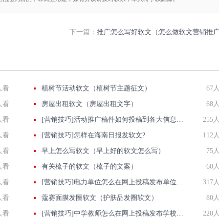
下一篇：
推广怎么写好软文（怎么做软文营销推
人看
植树节活动软文（植树节主题征文）
67
人看
房屋出租软文（房屋出租文字）
68
人看
[营销技巧]活动推广稿件如何投稿到各大信息门户网站上？
255
人看
[营销技巧]怎样在海南日报发软文?
112
人看
早上怎么写软文（早上好的软文怎么写）
75
人看
有关梳子的软文（梳子的文案）
60
人看
[营销技巧]电力单位怎么在网上投稿发布单位正能量推广稿件？
317
人看
蔻赛面膜发圈软文（护肤品发圈软文）
80
人看
[营销技巧]中学教师怎么在网上投稿发布学校正能量推广稿件？
220