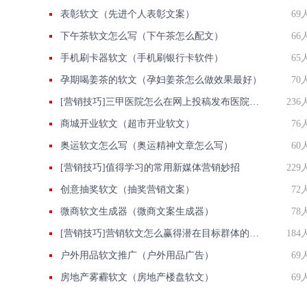
表彰软文（先进个人表彰文案）
69
下午茶软文怎么写（下午茶怎么配文）
66
手机刷卡器软文（手机刷银行卡软件）
65
孕期喝姜茶的软文（孕妇姜茶怎么做效果最好）
70
[营销技巧]三甲医院怎么在网上投稿发布医院正能量推广稿件？
236
商城开业软文（超市开业软文）
76
奥运软文怎么写（奥运精神文章怎么写）
60
[营销技巧]值得学习的常用新媒体营销妙招
229
创意抽奖软文（抽奖营销文案）
72
微商软文生成器（微商文案生成器）
78
[营销技巧]营销软文怎么赢得潜在目标群体的青睐
184
户外用品软文推广（户外用品广告）
69
房地产雾霾软文（房地产楼盘软文）
69