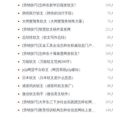
[营销技巧]怎样在新华日报发软文?
199
肺癌医疗软文（肺癌的治疗手段）
70
大闸蟹预售软文（大闸蟹预售销售方案）
70
[营销技巧]智慧软文稿件直发网
221
总结性软文（软文写作总结）
80
[营销技巧]五金工具企业怎样在权威信息门户网站发稿?
260
[营销技巧]怎样在十堰秦楚网发软文?
169
万能软文（万能软文范例200字）
76
p2p网贷平台软文（网贷系统p2p建站）
74
日本软文（日本软文是什么意思）
74
感冒药的软文（感冒药软文推广）
88
微信软文助手（微信美文软件）
90
[营销技巧]大学生三下乡社会实践团怎样在网上投稿发软文推广？
203
[营销技巧]教育培训机构怎样在信息网站上发广告做推广提高产品知名度呢
148