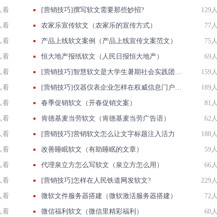
人看
[营销技巧]撰写软文需要那些妙招?
129
人看
农家乐宣传软文（农家乐的宣传方式）
77
人看
产品上线软文案例（产品上线宣传文案范文）
75
人看
恒大地产报纸软文（人民日报恒大地产）
69
人看
[营销技巧]智慧软文是大学生暑期社会实践团快速投稿发稿渠道
159
人看
[营销技巧]仪器仪表企业怎样在权威信息门户网站发稿?
189
人看
春季促销软文（开春促销文案）
81
人看
肯德基麦当劳软文（肯德基麦当劳广告语）
62
人看
[营销技巧]营销软文怎么让文字标题注入活力
188
人看
改善睡眠软文（有助睡眠的文章）
59
人看
代理泉立方怎么写软文（泉立方怎么用）
66
人看
[营销技巧]怎样在人民铁道网发软文?
229
人看
微软文件服务器搭建（微软激活服务器搭建）
72
人看
微信福利软文（微信里精彩福利）
60