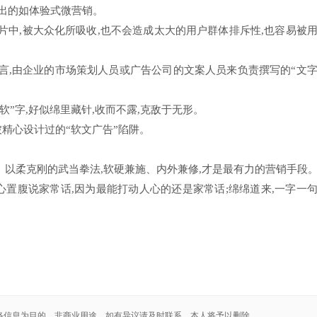
突出的如体验式微营销。
短片中,被大众化所吸收,也不会造成太大的用户群体排斥性,也容易被
而言,由企业的市场策划人员或广告公司的文案人员来负责撰写的“文
软”字,好似绵里藏针,收而不露,克敌于无形。
精心设计过的“软文广告”陷阱。
、以柔克刚的武当拳法,软硬兼施、内外兼修,才是最有力的营销手段
心置腹说家常话,因为最能打动人心的还是家常话;绵绵道来,一字一
络信息为目的，非商业用途，如有异议请及时联系，本人将予以删除。