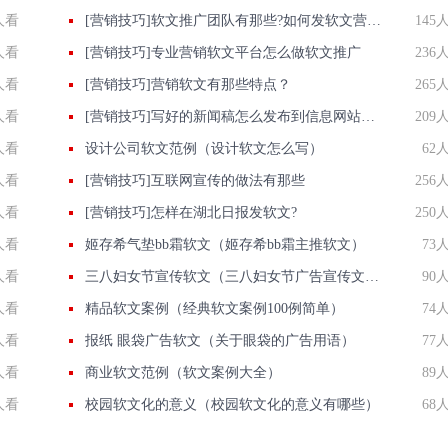
人看
[营销技巧]软文推广团队有那些?如何发软文营销才能达到最好效果?
145
人看
[营销技巧]专业营销软文平台怎么做软文推广
236
人看
[营销技巧]营销软文有那些特点？
265
人看
[营销技巧]写好的新闻稿怎么发布到信息网站上？
209
人看
设计公司软文范例（设计软文怎么写）
62
人看
[营销技巧]互联网宣传的做法有那些
256
人看
[营销技巧]怎样在湖北日报发软文?
250
人看
姬存希气垫bb霜软文（姬存希bb霜主推软文）
73
人看
三八妇女节宣传软文（三八妇女节广告宣传文案）
90
人看
精品软文案例（经典软文案例100例简单）
74
人看
报纸 眼袋广告软文（关于眼袋的广告用语）
77
人看
商业软文范例（软文案例大全）
89
人看
校园软文化的意义（校园软文化的意义有哪些）
68