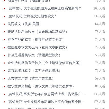
期货推广软文（期货的文章）
76人看
[营销技巧]大学生实践团怎么在网上投稿发新闻？
265人看
[营销技巧]怎样在文汇报发软文?
237人看
美丽软文（优美 美丽）
64人看
暖场活动总结软文（周末暖场活动总结）
78人看
推荐产品的软文（推荐产品软文例文）
74人看
微信红枣软文怎么写（宣传大枣的软文）
77人看
什么是话题类软文（话题类型软文）
53人看
企业活动微信宣传软文（企业培训微信宣传文案）
78人看
素万乳胶枕软文（素万天然乳胶枕）
71人看
杂志软文广告（软文广告文章）
59人看
微软文件夹加密（微软文件夹加密怎么解除）
81人看
[营销技巧]事务所怎样在信息网站上发广告做推广提高产品知名度呢
135人看
[营销技巧]专业投稿发布新闻软文平台低价整个网络新闻媒体资源投放选智慧软文
178人看