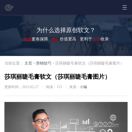
为什么选择原创软文？
收录
更有保障
推广
价值更高 更利于
百度
收录
当前位置：
主页
>
营销技巧
> 莎琪丽睫毛膏软文（莎琪丽睫毛膏图片）
莎琪丽睫毛膏软文（莎琪丽睫毛膏图片）
更新时间：2023-02-27
|
阅读：
155
|
来源：
小编