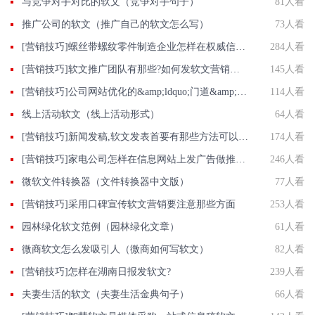
与竞争对手对比的软文（竞争对手句子）
81人看
推广公司的软文（推广自己的软文怎么写）
73人看
[营销技巧]螺丝带螺纹零件制造企业怎样在权威信息门户网站发稿?
284人看
[营销技巧]软文推广团队有那些?如何发软文营销才能达到最好效果?
145人看
[营销技巧]公司网站优化的&amp;ldquo;门道&amp;rdquo;是什么
114人看
线上活动软文（线上活动形式）
64人看
[营销技巧]新闻发稿,软文发表首要有那些方法可以选择?
174人看
[营销技巧]家电公司怎样在信息网站上发广告做推广提高产品知名度呢
246人看
微软文件转换器（文件转换器中文版）
77人看
[营销技巧]采用口碑宣传软文营销要注意那些方面
253人看
园林绿化软文范例（园林绿化文章）
61人看
微商软文怎么发吸引人（微商如何写软文）
82人看
[营销技巧]怎样在湖南日报发软文?
239人看
夫妻生活的软文（夫妻生活金典句子）
66人看