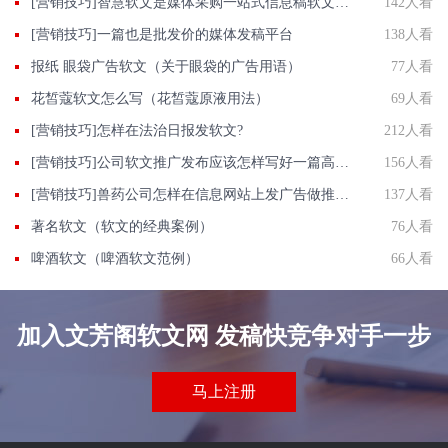
[营销技巧]智慧软文是媒体采购一站式信息稿软文发表宣传平台网站
142人看
[营销技巧]一篇也是批发价的媒体发稿平台
138人看
报纸 眼袋广告软文（关于眼袋的广告用语）
77人看
花皙蔻软文怎么写（花皙蔻原液用法）
69人看
[营销技巧]怎样在法治日报发软文?
212人看
[营销技巧]公司软文推广发布应该怎样写好一篇高价值的文案
156人看
[营销技巧]兽药公司怎样在信息网站上发广告做推广提高产品知名度呢
137人看
著名软文（软文的经典案例）
76人看
啤酒软文（啤酒软文范例）
66人看
加入文芳阁软文网 发稿快竞争对手一步
马上注册