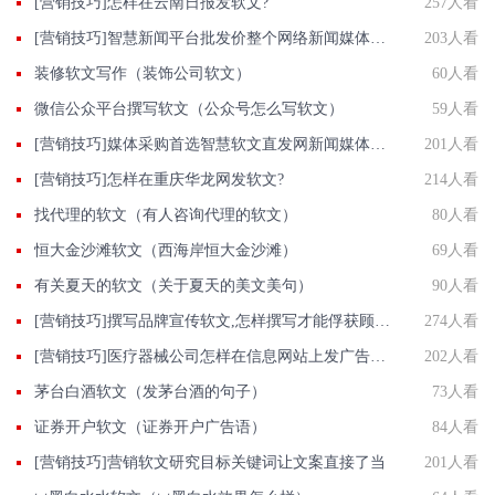
[营销技巧]怎样在云南日报发软文?
257人看
[营销技巧]智慧新闻平台批发价整个网络新闻媒体资源投放快人一步
203人看
装修软文写作（装饰公司软文）
60人看
微信公众平台撰写软文（公众号怎么写软文）
59人看
[营销技巧]媒体采购首选智慧软文直发网新闻媒体资源提供商批发价发新闻包收录
201人看
[营销技巧]怎样在重庆华龙网发软文?
214人看
找代理的软文（有人咨询代理的软文）
80人看
恒大金沙滩软文（西海岸恒大金沙滩）
69人看
有关夏天的软文（关于夏天的美文美句）
90人看
[营销技巧]撰写品牌宣传软文,怎样撰写才能俘获顾客的心
274人看
[营销技巧]医疗器械公司怎样在信息网站上发广告做推广提高产品知名度呢
202人看
茅台白酒软文（发茅台酒的句子）
73人看
证券开户软文（证券开户广告语）
84人看
[营销技巧]营销软文研究目标关键词让文案直接了当
201人看