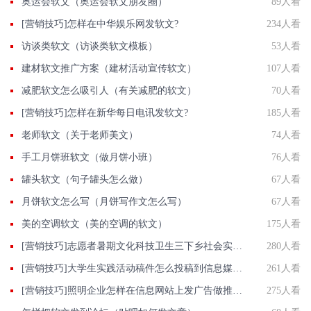
奥运会软文（奥运会软文朋友圈）
89人看
[营销技巧]怎样在中华娱乐网发软文?
234人看
访谈类软文（访谈类软文模板）
53人看
建材软文推广方案（建材活动宣传软文）
107人看
减肥软文怎么吸引人（有关减肥的软文）
70人看
[营销技巧]怎样在新华每日电讯发软文?
185人看
老师软文（关于老师美文）
74人看
手工月饼班软文（做月饼小班）
76人看
罐头软文（句子罐头怎么做）
67人看
月饼软文怎么写（月饼写作文怎么写）
67人看
美的空调软文（美的空调的软文）
175人看
[营销技巧]志愿者暑期文化科技卫生三下乡社会实践活动投稿发新闻做法
280人看
[营销技巧]大学生实践活动稿件怎么投稿到信息媒体上？
261人看
[营销技巧]照明企业怎样在信息网站上发广告做推广提高产品知名度呢
275人看